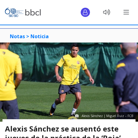
Notas >
Noticia
Alexis Sánchez | Miguel Ruiz – FCB
Alexis Sánchez se ausentó este
jueves de la práctica de la ‘Roja’