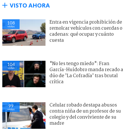
VISTO AHORA
Entra en vigencia prohibición de
108
visitas
remolcar vehículos con cuerdas o
cadenas: qué ocupar y cuánto
cuesta
"No les tengo miedo": Fran
104
visitas
García-Huidobro manda recado a
dúo de ’La Cofradía’ tras brutal
crítica
Celular robado destapa abusos
99
visitas
contra niña de un profesor de su
colegio y del conviviente de su
madre