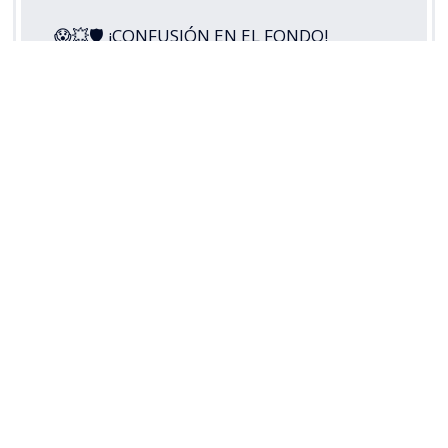
😱💥🛡 ¡CONFUSIÓN EN EL FONDO!
Guillermo Pacheco envió el balón a su
propio arco y puso la apertura de la
cuenta para
#LosCruzados
ante Cobresal,
en este
#MatchdayViernes
por la
#LigaDePrimeraMercadoLibre
2026.
Disfruta lo mejor del fútbol chileno.
Suscríbete a…
pic.twitter.com/5s3di49RoH
— TNT Sports Chile (@TNTSportsCL)
August 8, 2026