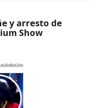
e y arresto de
enium Show
a de BioBioChile