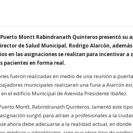
e Puerto Montt Rabindranath Quinteros presentó su a
Director de Salud Municipal, Rodrigo Alarcón, ademá
os en las asignaciones se realizan para incentivar a 
s pacientes en forma real.
ones fueron realizadas en medio de una reunión a puerta
bajadores municipales realizaran una funa a Alarcón ex
 en el edificio Municipal de Avenida Presidente Ibañez.
 Puerto Montt, Rabindranath Quinteros, lamentó este tipo
 asignación surgió para atraer a profesionales a la ciuda
que ahora debe adecuarse a la realidad actual, en donde 
tos médicos y odontólogos, sino que otros tipo de profes