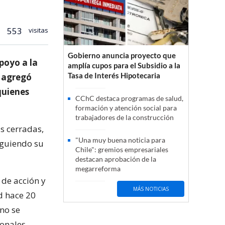
553
visitas
Gobierno anuncia proyecto que
poyo a la
amplía cupos para el Subsidio a la
Tasa de Interés Hipotecaria
s agregó
quienes
CChC destaca programas de salud,
formación y atención social para
trabajadores de la construcción
s cerradas,
"Una muy buena noticia para
iguiendo su
Chile": gremios empresariales
destacan aprobación de la
megarreforma
 de acción y
MÁS NOTICIAS
d hace 20
no se
ionales