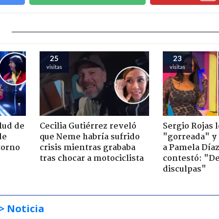
25
23
visitas
visitas
lud de
Cecilia Gutiérrez reveló
Sergio Rojas l
de
que Neme habría sufrido
"gorreada" y
etorno
crisis mientras grababa
a Pamela Díaz
tras chocar a motociclista
contestó: "D
disculpas"
> Noticia