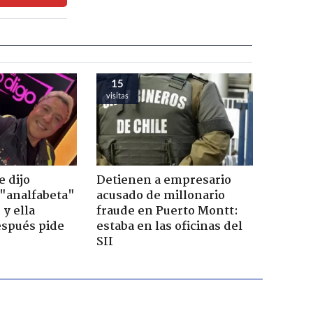
15
visitas
e dijo
Detienen a empresario
 "analfabeta"
acusado de millonario
 y ella
fraude en Puerto Montt:
espués pide
estaba en las oficinas del
SII