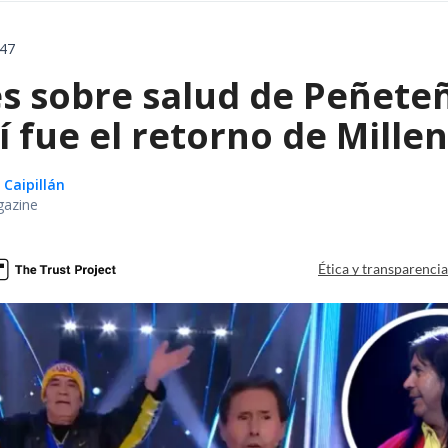
:47
s sobre salud de Peñeteñ
í fue el retorno de Mill
 Caipillán
gazine
Ética y transparenci