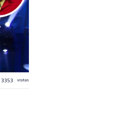
3353
visitas
illenium
y Julio
’
.