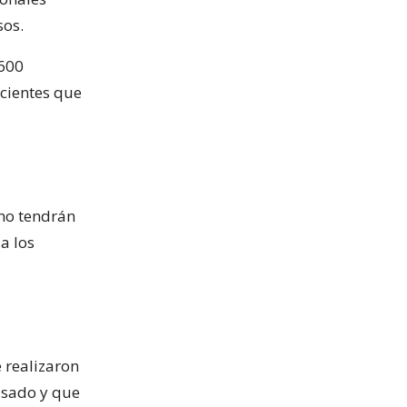
sos.
 600
acientes que
 no tendrán
a los
 realizaron
asado y que