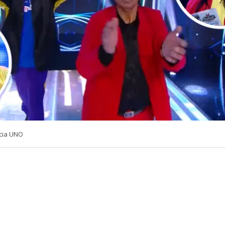
cia UNO
VER RESUMEN
ños alejados de los escenarios, el dúo de humor chileno
M
rado por Mario Moreno García, conocido como
“Turrón”
, 
eñeteñe”
, volvió a la pantalla chica de la mano de
‘Coliseo