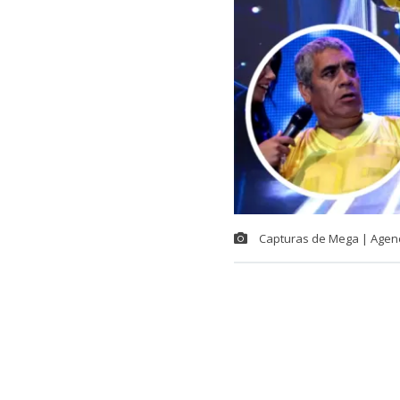
Capturas de Mega | Agen
Tras varios a
Show
, integ
Monsalve,
“P