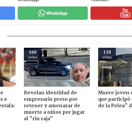
160
118
visitas
visitas
de
Revelan identidad de
Muere joven 
s e
empresario preso por
que participó
estafa:
retener y amenazar de
de la Pelea" 
muerte a niños por jugar
al "rin raja"