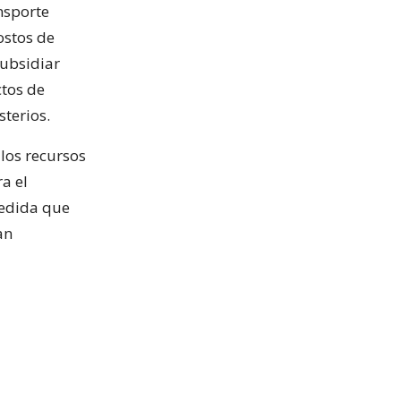
nsporte
ostos de
subsidiar
tos de
terios.
los recursos
a el
medida que
an