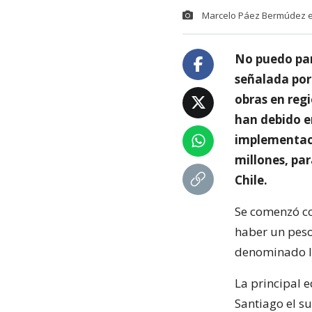
Marcelo Páez Bermúdez en 
No puedo part
señalada por
obras en reg
han debido en
implementaci
millones, par
Chile.
Se comenzó co
haber un peso 
denominado ley
La principal e
Santiago el su