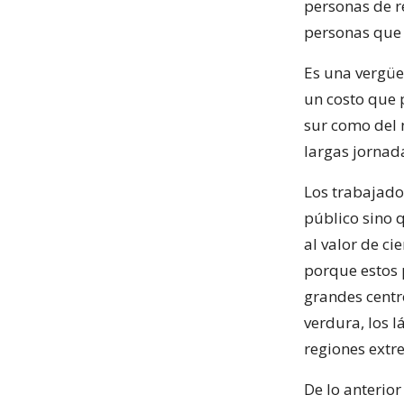
personas de r
personas que s
Es una vergüe
un costo que p
sur como del 
largas jornada
Los trabajado
público sino 
al valor de c
porque estos 
grandes centro
verdura, los l
regiones extr
De lo anterio