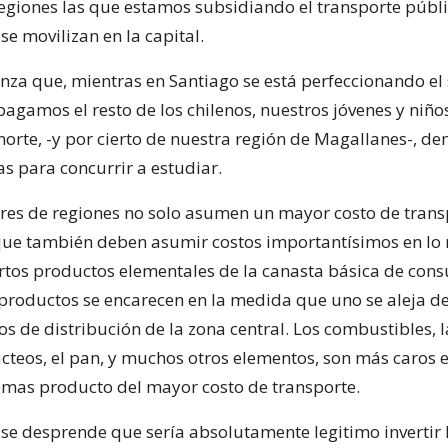
egiones las que estamos subsidiando el transporte públi
e movilizan en la capital.
nza que, mientras en Santiago se está perfeccionando el
agamos el resto de los chilenos, nuestros jóvenes y niño
norte, -y por cierto de nuestra región de Magallanes-, d
s para concurrir a estudiar.
res de regiones no solo asumen un mayor costo de trans
que también deben asumir costos importantísimos en lo
iertos productos elementales de la canasta básica de con
productos se encarecen en la medida que uno se aleja de
s de distribución de la zona central. Los combustibles, la
ácteos, el pan, y muchos otros elementos, son más caros e
emas producto del mayor costo de transporte.
r se desprende que sería absolutamente legitimo invertir 