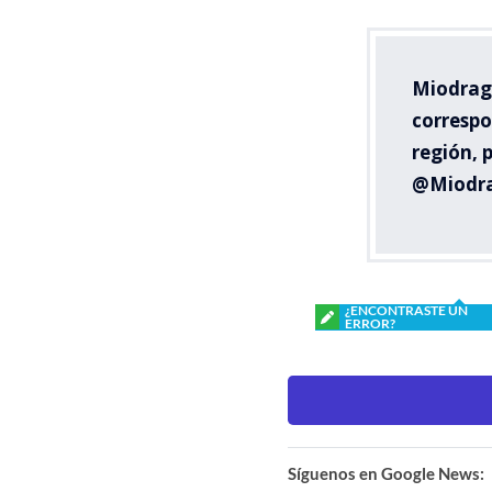
Miodrag 
correspo
región, 
@Miodr
¿ENCONTRASTE UN
ERROR?
Síguenos en Google News: