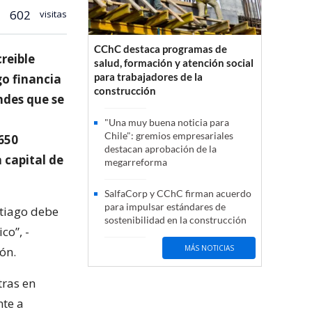
602
visitas
CChC destaca programas de
reible
salud, formación y atención social
para trabajadores de la
go financia
construcción
ndes que se
"Una muy buena noticia para
Chile": gremios empresariales
650
destacan aprobación de la
a capital de
megarreforma
SalfaCorp y CChC firman acuerdo
para impulsar estándares de
ntiago debe
sostenibilidad en la construcción
co”, -
MÁS NOTICIAS
ón.
tras en
nte a