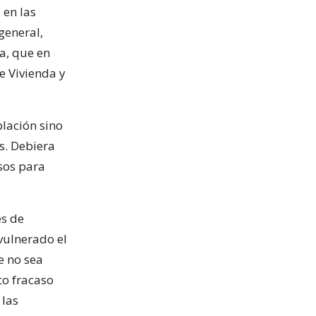
 en las
general,
a, que en
e Vivienda y
blación sino
s. Debiera
sos para
és de
 vulnerado el
e no sea
co fracaso
 las