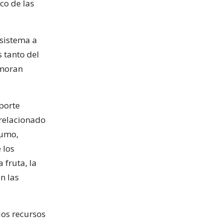
co de las
 sistema a
s tanto del
emoran
porte
 relacionado
sumo,
 los
 fruta, la
n las
los recursos