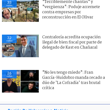
"Terriblemente chantas" y
33
visitas
"vergüenza": Poduje arremete
contra empresas por
reconstrucción en El Olivar
Contraloría acredita ocupación
32
visitas
ilegal de bien fiscal por parte de
delegado de Kast en Chañaral
"No les tengo miedo": Fran
26
visitas
García-Huidobro manda recado a
dúo de ’La Cofradía’ tras brutal
crítica