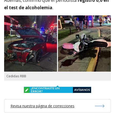
Además, confirmó que el periodista
registró 0,0 en
el test de alcoholemia
.
Cedidas RBB
¿ENCONTRASTE UN
AVÍSANOS
ERROR?
Revisa nuestra página de correcciones