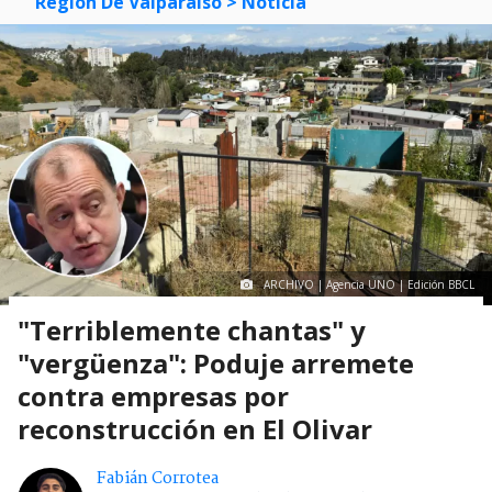
Región De Valparaíso
> Noticia
ARCHIVO | Agencia UNO | Edición BBCL
"Terriblemente chantas" y
"vergüenza": Poduje arremete
contra empresas por
reconstrucción en El Olivar
Fabián Corrotea