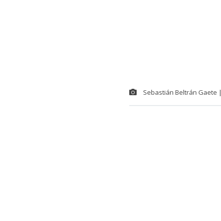
Sebastián Beltrán Gaete
El Gobierno, 
las cuentas 
casos, incluso
“Ordenemos l
La iniciativa,