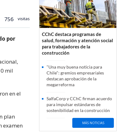
756
visitas
CChC destaca programas de
do por
salud, formación y atención social
para trabajadores de la
.
construcción
acional,
"Una muy buena noticia para
50 mil
Chile": gremios empresariales
destacan aprobación de la
megarreforma
ron en el
SalfaCorp y CChC firman acuerdo
para impulsar estándares de
sostenibilidad en la construcción
n plan
MÁS NOTICIAS
 un examen