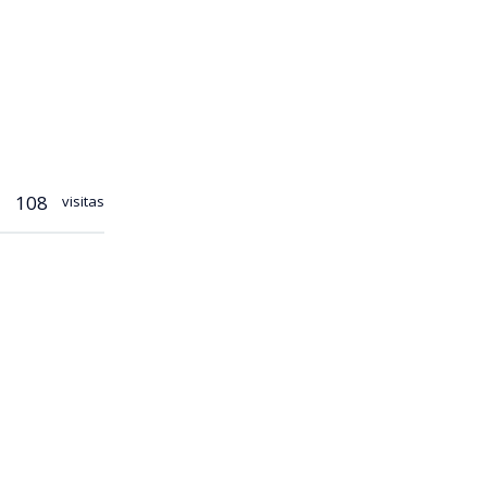
108
visitas
revistas en
, en algunos
ldar la