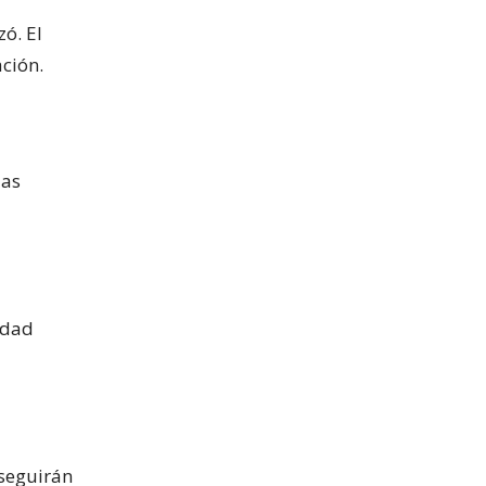
ó. El
ción.
las
ridad
 seguirán