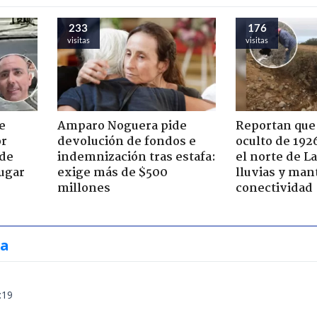
233
176
visitas
visitas
e
Amparo Noguera pide
Reportan que
or
devolución de fondos e
oculto de 192
 de
indemnización tras estafa:
el norte de L
jugar
exige más de $500
lluvias y man
millones
conectividad
ia
:19