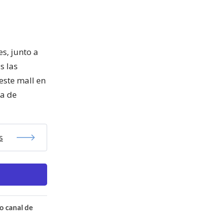
s, junto a
s las
este mall en
ia de
s
o canal de