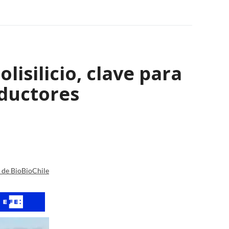
isilicio, clave para
nductores
a de BioBioChile