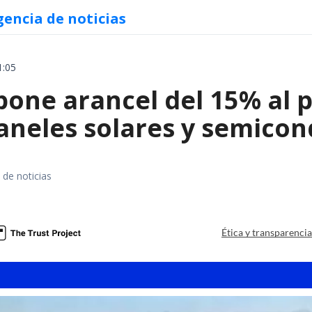
gencia de noticias
1:05
ne arancel del 15% al pol
paneles solares y semico
 de noticias
a
Ética y transparenci