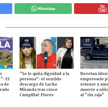
46
37
visitas
visitas
ir
"Se le quita dignidad a la
Revelan iden
": El
persona": el sentido
empresario p
sa de
descargo de Lucho
retener y am
trado
Miranda tras cruce
muerte a niño
Campillai-Flores
al "rin raja"