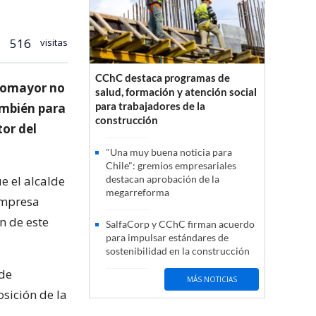
516
visitas
CChC destaca programas de
otomayor no
salud, formación y atención social
para trabajadores de la
ambién para
construcción
tor del
"Una muy buena noticia para
Chile": gremios empresariales
e el alcalde
destacan aprobación de la
megarreforma
 Empresa
n de este
SalfaCorp y CChC firman acuerdo
para impulsar estándares de
sostenibilidad en la construcción
 de
MÁS NOTICIAS
osición de la