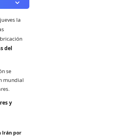
jueves la
as
abricación
s del
ón se
ón mundial
res.
res y
 Irán por