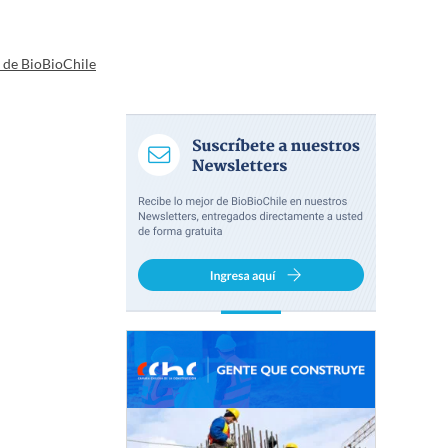
a de BioBioChile