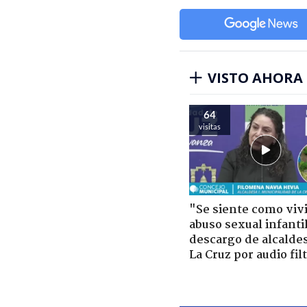
VISTO AHORA
64
visitas
"Se siente como viv
abuso sexual infantil
descargo de alcalde
La Cruz por audio fil