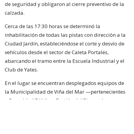
de seguridad y obligaron al cierre preventivo de la
calzada.
Cerca de las 17:30 horas se determinó la
inhabilitación de todas las pistas con dirección a la
Ciudad Jardín, estableciéndose el corte y desvío de
vehículos desde el sector de Caleta Portales,
abarcando el tramo entre la Escuela Industrial y el
Club de Yates.
En el lugar se encuentran desplegados equipos de
la Municipalidad de Viña del Mar —pertenecientes
a Seguridad Pública, Gestión del Riesgo de
Desastres y Operaciones—, quienes trabajan en el
despeje y aseguramiento de la vía con apoyo de
cuatro camiones tolva, un cargador frontal y una