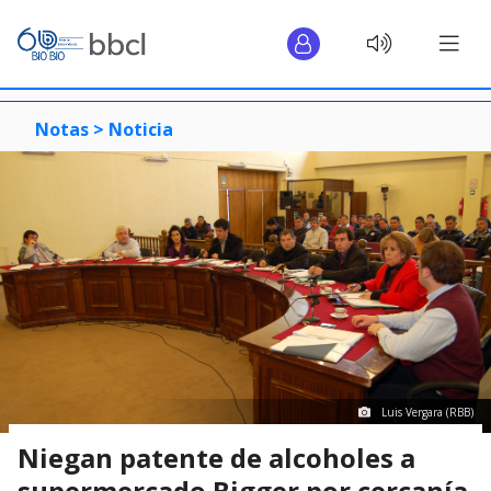
Notas >
Noticia
Luis Vergara (RBB)
Niegan patente de alcoholes a
supermercado Bigger por cercanía