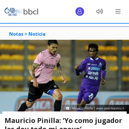
Notas >
Noticia
Mauricio Pinilla | www.palermocalcio.it
Mauricio Pinilla: ‘Yo como jugador
les doy todo mi apoyo’