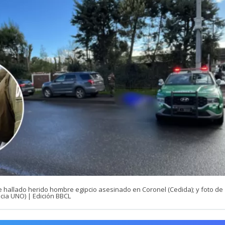
e hallado herido hombre egipcio asesinado en Coronel (Cedida); y foto de
cia UNO) | Edición BBCL