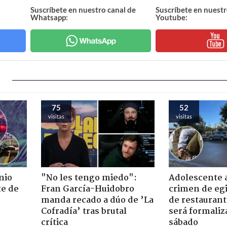
Suscríbete en nuestro canal de
Suscríbete en nuestr
Whatsapp:
Youtube:
75
52
visitas
visitas
nio
"No les tengo miedo":
Adolescente 
te de
Fran García-Huidobro
crimen de eg
manda recado a dúo de ’La
de restaurant
Cofradía’ tras brutal
será formaliz
crítica
sábado