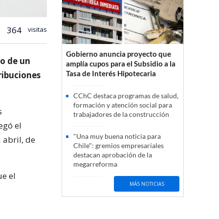
364
visitas
Gobierno anuncia proyecto que
ío de un
amplía cupos para el Subsidio a la
Tasa de Interés Hipotecaria
ribuciones
CChC destaca programas de salud,
formación y atención social para
s
trabajadores de la construcción
egó el
"Una muy buena noticia para
 abril, de
Chile": gremios empresariales
destacan aprobación de la
megarreforma
ue el
MÁS NOTICIAS