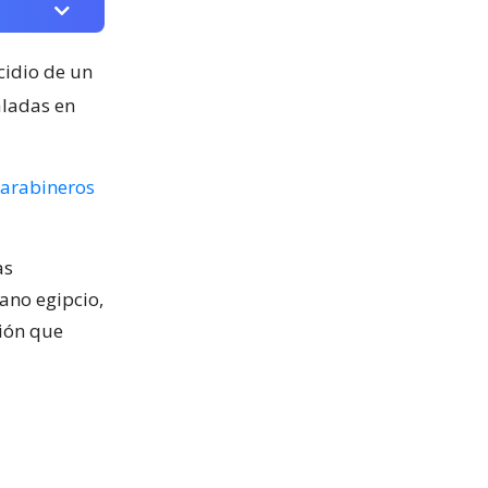
cidio de un
aladas en
arabineros
as
ano egipcio,
sión que