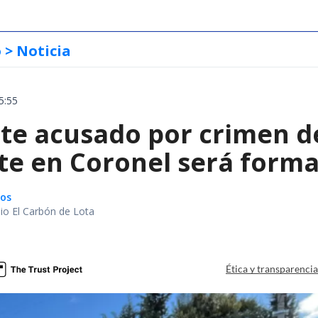
o
> Noticia
5:55
te acusado por crimen d
te en Coronel será forma
gos
io El Carbón de Lota
a
Ética y transparenci