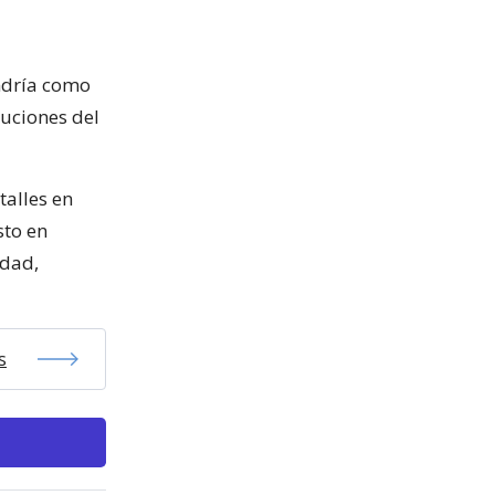
ndría como
buciones del
talles en
sto en
idad,
s