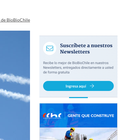
a de BioBioChile