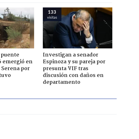
133
visitas
 puente
Investigan a senador
6 emergió en
Espinoza y su pareja por
a Serena por
presunta VIF tras
tuvo
discusión con daños en
departamento