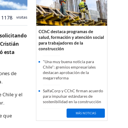
1178
visitas
CChC destaca programas de
 solicitando
salud, formación y atención social
para trabajadores de la
Cristián
construcción
ió esta
"Una muy buena noticia para
Chile": gremios empresariales
iones de
destacan aprobación de la
megarreforma
a.
SalfaCorp y CChC firman acuerdo
 Chile y el
para impulsar estándares de
sostenibilidad en la construcción
r.
MÁS NOTICIAS
te que