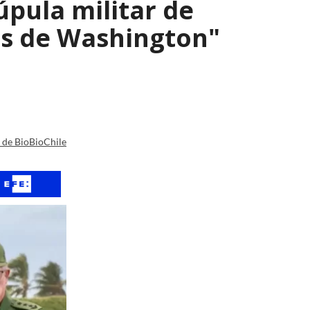
úpula militar de
os de Washington"
a de BioBioChile