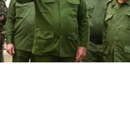
litar de Cuba | EFE
VER RESUMEN
ó este jueves a cinco entidades estatales y ocho fun
e ellos el
ministro de las Fuerzas Armadas, Álvaro Lóp
 de facilitar la cooperación militar con adversarios de W