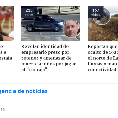
215
167
visitas
visitas
de
Revelan identidad de
Reportan que
s e
empresario preso por
oculto de 192
estafa:
retener y amenazar de
el norte de L
muerte a niños por jugar
lluvias y man
al "rin raja"
conectividad
gencia de noticias
:16