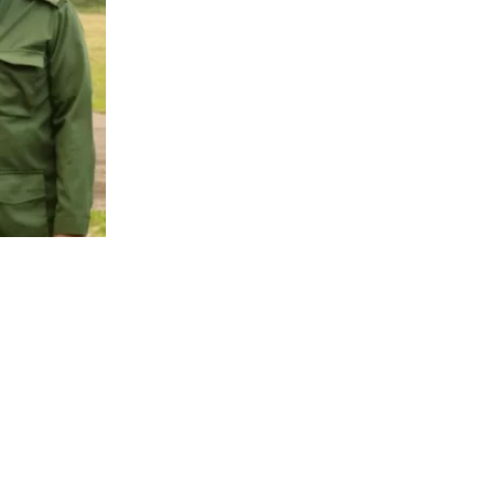
1848
visitas
cionarios
ez Miera,
a
ashington y