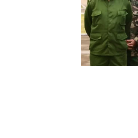
EEUU sanciona a cúpula mi
EEUU sancion
de Cuba,
entr
los que acusa