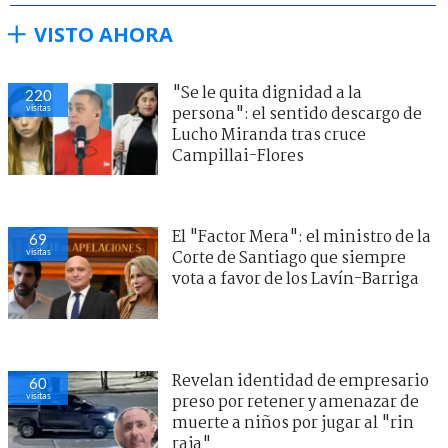
VISTO AHORA
"Se le quita dignidad a la
220
visitas
persona": el sentido descargo de
Lucho Miranda tras cruce
Campillai-Flores
El "Factor Mera": el ministro de la
69
visitas
Corte de Santiago que siempre
vota a favor de los Lavín-Barriga
Revelan identidad de empresario
60
visitas
preso por retener y amenazar de
muerte a niños por jugar al "rin
raja"