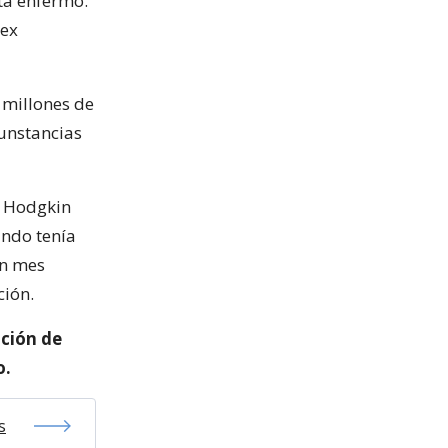
tá enfermo.
 ex
 millones de
cunstancias
e Hodgkin
ando tenía
un mes
ción.
ación de
o.
s