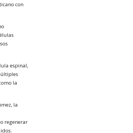
ticano con
no
élulas
osos
ula espinal,
últiples
como la
ómez, la
lo regenerar
jidos.