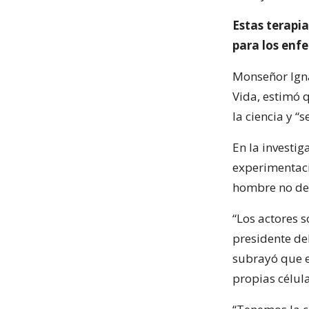
Estas terapi
para los enfe
Monseñor Igna
Vida, estimó q
la ciencia y “
En la investig
experimentaci
hombre no deb
“Los actores s
presidente del
subrayó que e
propias célula