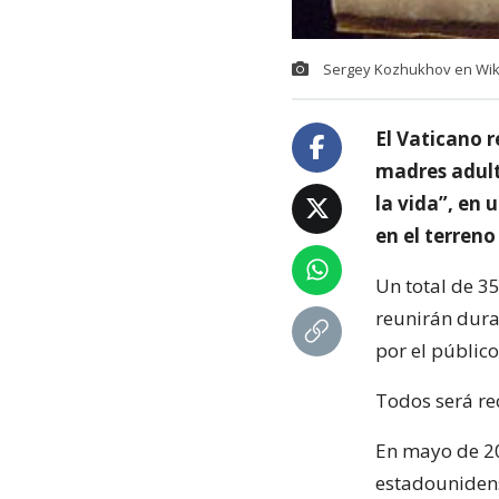
Sergey Kozhukhov en Wiki
El Vaticano r
madres adult
la vida”, en
en el terreno
Un total de 3
reunirán dura
por el público
Todos será re
En mayo de 20
estadounidens