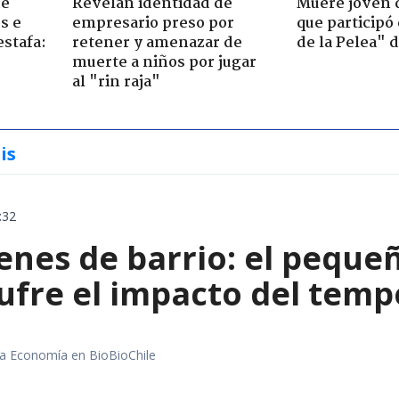
de
Revelan identidad de
Muere joven 
s e
empresario preso por
que participó
estafa:
retener y amenazar de
de la Pelea" 
muerte a niños por jugar
al "rin raja"
is
:32
enes de barrio: el peque
ufre el impacto del temp
rea Economía en BioBioChile