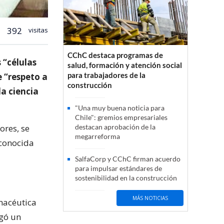
392
visitas
CChC destaca programas de
 “células
salud, formación y atención social
para trabajadores de la
 “respeto a
construcción
a ciencia
"Una muy buena noticia para
Chile": gremios empresariales
ores, se
destacan aprobación de la
megarreforma
 conocida
SalfaCorp y CChC firman acuerdo
para impulsar estándares de
sostenibilidad en la construcción
MÁS NOTICIAS
macéutica
agó un