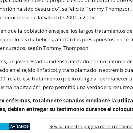
apacidad en nuestro propio cuerpo de reparar lo que es
embrión ha sido destruido”, se felicitó Tommy Thompson,
tadounidense de la Salud de 2001 a 2005.
n que la población envejece, los largos tratamientos de
ejemplo los diabéticos, afectan los presupuestos, en cir
ser curados, según Tommy Thompson.
s, un joven estadounidense afectado por un linfoma d
ado en el tejido linfático) y transplantado in extremis cu
00, relató ese tratamiento que lo obligó a “permanecer 
misma habitación”, pero permitió una verdadero resurrec
 ex enfermos, totalmente sanados mediante la utiliz
as, debían entregar su testimonio durante el coloqui
Revisa nuestra página de correccione
AVÍSANOS