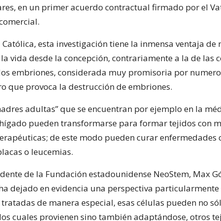
ares, en un primer acuerdo contractual firmado por el Va
comercial.
a Católica, esta investigación tiene la inmensa ventaja de 
a vida desde la concepción, contrariamente a la de las c
 los embriones, considerada muy promisoria por numer
pero que provoca la destrucción de embriones.
madres adultas” que se encuentran por ejemplo en la méd
l hígado pueden transformarse para formar tejidos con m
 terapéuticas; de este modo pueden curar enfermedades 
placas o leucemias.
idente de la Fundación estadounidense NeoStem, Max G
 ha dejado en evidencia una perspectiva particularmente
tratadas de manera especial, esas células pueden no só
 los cuales provienen sino también adaptándose, otros te