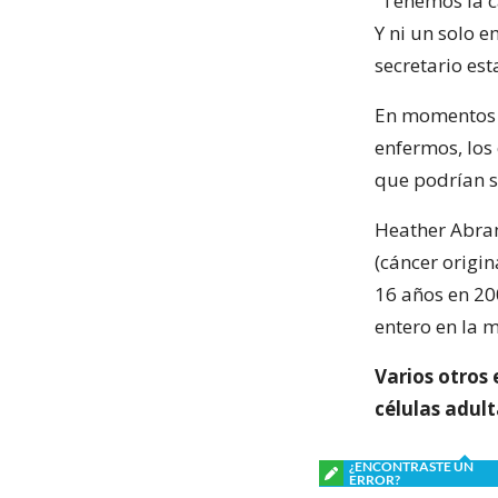
“Tenemos la c
Y ni un solo 
secretario es
En momentos e
enfermos, los 
que podrían 
Heather Abram
(cáncer origin
16 años en 20
entero en la 
Varios otros
células adult
¿ENCONTRASTE UN
ERROR?