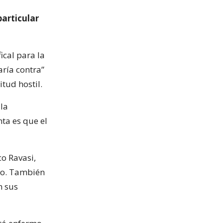
particular
ical para la
aría contra”
itud hostil.
 la
ta es que el
co Ravasi,
uio. También
n sus