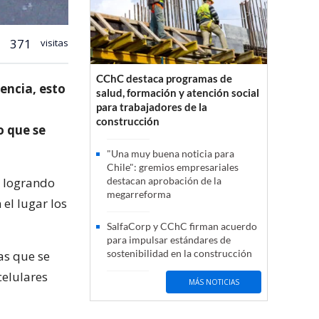
371
visitas
CChC destaca programas de
encia, esto
salud, formación y atención social
para trabajadores de la
construcción
o que se
"Una muy buena noticia para
Chile": gremios empresariales
, logrando
destacan aprobación de la
megarreforma
 el lugar los
SalfaCorp y CChC firman acuerdo
para impulsar estándares de
sostenibilidad en la construcción
as que se
elulares
MÁS NOTICIAS