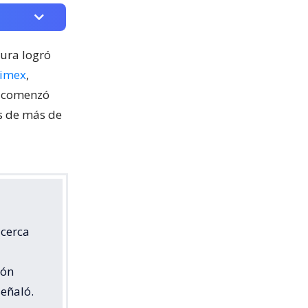
cura logró
nimex
,
o comenzó
os de más de
 cerca
ión
señaló.