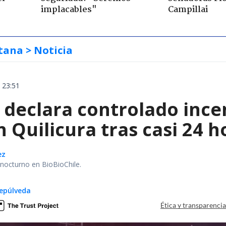
implacables"
Campillai
tana
> Noticia
 23:51
declara controlado ince
 Quilicura tras casi 24 
ez
r nocturno en BioBioChile.
epúlveda
Ética y transparenci