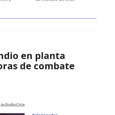
ndio en planta
horas de combate
a de BioBioChile
Relacionados