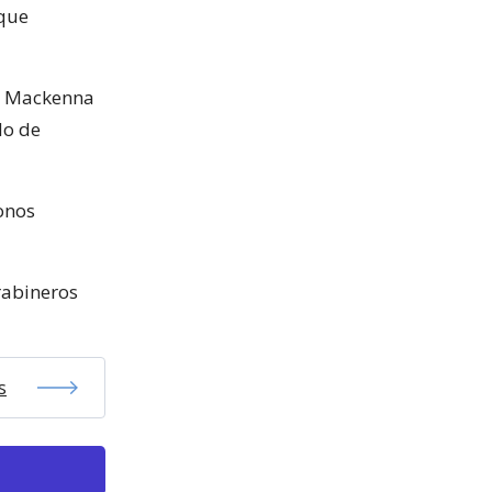
 que
ña Mackenna
do de
fonos
rabineros
s