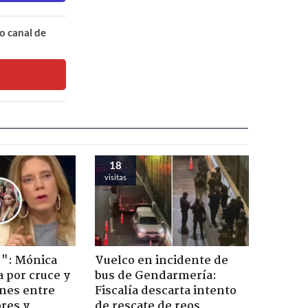
o canal de
18
visitas
!": Mónica
Vuelco en incidente de
a por cruce y
bus de Gendarmería:
ones entre
Fiscalía descarta intento
res y
de rescate de reos