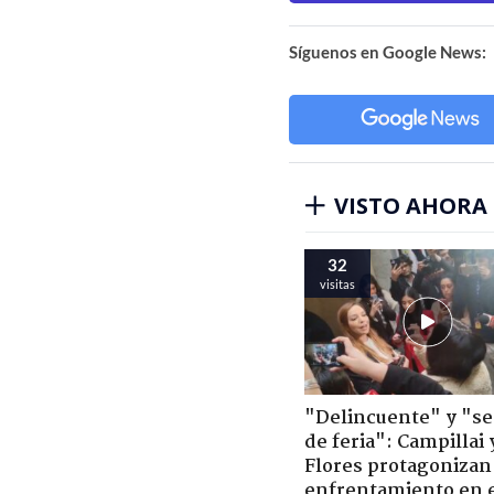
Síguenos en Google News:
VISTO AHORA
32
visitas
"Delincuente" y "s
de feria": Campillai 
Flores protagonizan
enfrentamiento en 