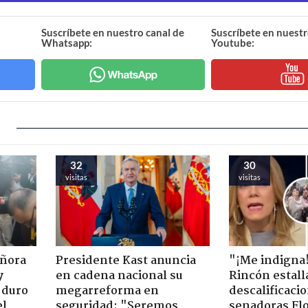
Suscríbete en nuestro canal de
Suscríbete en nuestr
Whatsapp:
Youtube:
32
30
visitas
visitas
eñora
Presidente Kast anuncia
"¡Me indigna
y
en cadena nacional su
Rincón estall
 duro
megarreforma en
descalificaci
el
seguridad: "Seremos
senadoras Flo