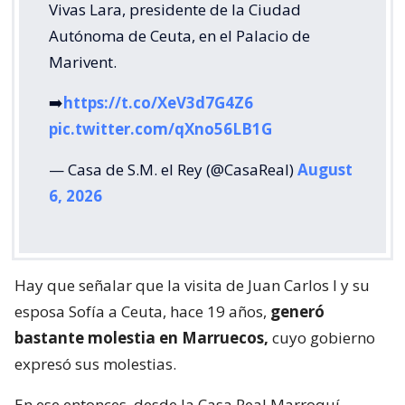
Vivas Lara, presidente de la Ciudad
Autónoma de Ceuta, en el Palacio de
Marivent.
➡️
https://t.co/XeV3d7G4Z6
pic.twitter.com/qXno56LB1G
— Casa de S.M. el Rey (@CasaReal)
August
6, 2026
Hay que señalar que la visita de Juan Carlos I y su
esposa Sofía a Ceuta, hace 19 años,
generó
bastante molestia en Marruecos,
cuyo gobierno
expresó sus molestias.
En ese entonces, desde la Casa Real Marroquí