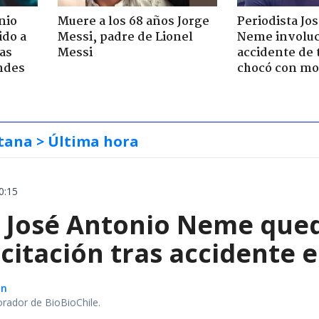
nio
Muere a los 68 años Jorge
Periodista Jo
ido a
Messi, padre de Lionel
Neme involuc
ras
Messi
accidente de 
ndes
chocó con mot
tana
> Última hora
0:15
a José Antonio Neme qued
citación tras accidente 
ón
orador de BioBioChile.