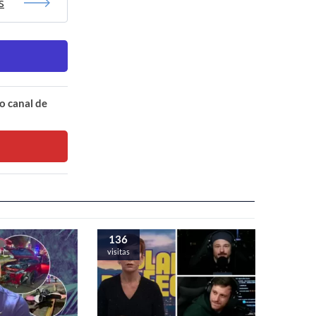
s
o canal de
136
visitas