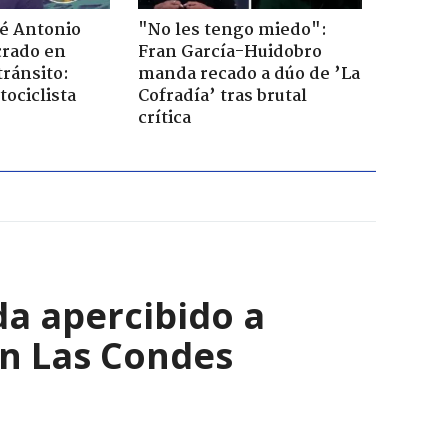
sé Antonio
"No les tengo miedo":
rado en
Fran García-Huidobro
tránsito:
manda recado a dúo de ’La
ociclista
Cofradía’ tras brutal
crítica
a apercibido a
en Las Condes