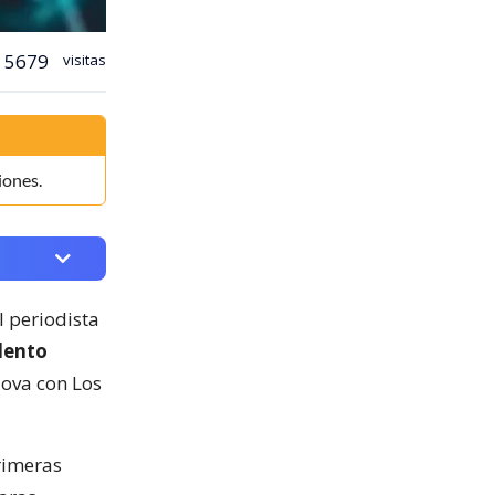
5679
visitas
iones.
l periodista
lento
dova con Los
rimeras