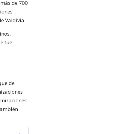
s más de 700
ciones
e Valdivia.
inos,
ue fue
que de
nizaciones
anizaciones
 también