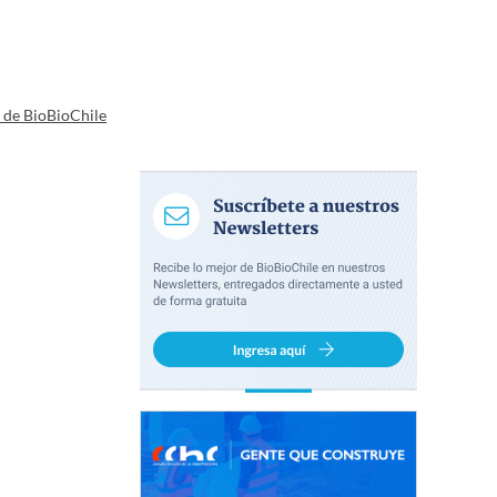
a de BioBioChile