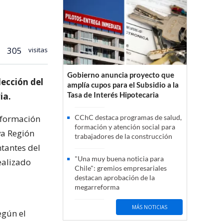
305
visitas
Gobierno anuncia proyecto que
ección del
amplía cupos para el Subsidio a la
Tasa de Interés Hipotecaria
ia.
información
CChC destaca programas de salud,
formación y atención social para
va Región
trabajadores de la construcción
ntantes del
"Una muy buena noticia para
ealizado
Chile": gremios empresariales
destacan aprobación de la
megarreforma
MÁS NOTICIAS
egún el