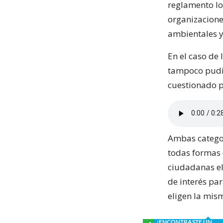
reglamento lo
organizacione
ambientales y
En el caso de 
tampoco pudier
cuestionado 
Ambas categor
todas formas 
ciudadanas el
de interés pa
eligen la mism
¿ENCONTRASTE UN