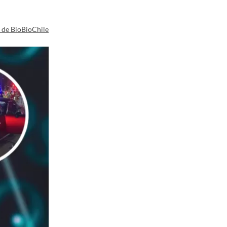
a de BioBioChile