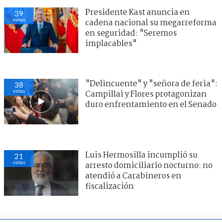
Presidente Kast anuncia en
39
visitas
cadena nacional su megarreforma
en seguridad: "Seremos
implacables"
"Delincuente" y "señora de feria":
38
visitas
Campillai y Flores protagonizan
duro enfrentamiento en el Senado
Luis Hermosilla incumplió su
21
visitas
arresto domiciliario nocturno: no
atendió a Carabineros en
fiscalización