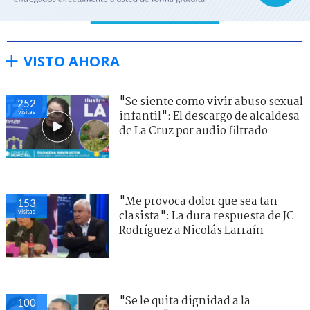
VISTO AHORA
"Se siente como vivir abuso sexual
252
visitas
infantil": El descargo de alcaldesa
de La Cruz por audio filtrado
"Me provoca dolor que sea tan
153
visitas
clasista": La dura respuesta de JC
Rodríguez a Nicolás Larraín
"Se le quita dignidad a la
100