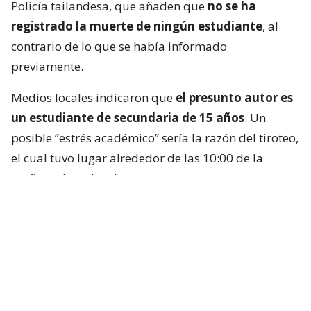
Policía tailandesa, que añaden que
no se ha
registrado la muerte de ningún estudiante
, al
contrario de lo que se había informado
previamente.
Medios locales indicaron que
el presunto autor es
un estudiante de secundaria de 15 años
. Un
posible “estrés académico” sería la razón del tiroteo,
el cual tuvo lugar alrededor de las 10:00 de la
mañana, hora local.
Las autoridades indicaron que el sospechoso se
encontraba dentro de la sala de computadores del
colegio, identificado por medios locales como la
Escuela Debsirin Nonthaburi,
situada unos 15
kilómetros al noroeste de la capital tailandesa.