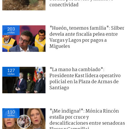
conectividad
"Hueón, tenemos familia": Silber
201
visitas
devela ante fiscalía pelea entre
Vargas y Lagos por pagos a
Migueles
"La mano ha cambiado":
128
visitas
Presidente Kast lidera operativo
policial en la Plaza de Armas de
Santiago
"¡Me indigna!": Mónica Rincón
107
visitas
estalla por cruce y
descalificaciones entre senadoras