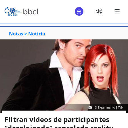
Notas >
Noticia
El Experimento | TVN
Filtran videos de participantes
“desalojando” cancelado reality