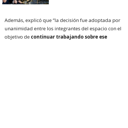
Además, explicó que “la decisión fue adoptada por
unanimidad entre los integrantes del espacio con el
objetivo de
continuar trabajando sobre ese
capítulo y alcanzar un mayor nivel de consenso”.
Y aclaró que esta medida no implica la eliminación
definitiva del capítulo sino que responde a “la
voluntad política de seguir trabajando el texto y
enriquecerlo con nuevos aportes”.
El portavoz precisó que este jueves se presentará
igualmente ante el Senado la denominada Ley de
Inviolabilidad de la Propiedad Privada, que incluye
reformas al régimen de expropiaciones, la