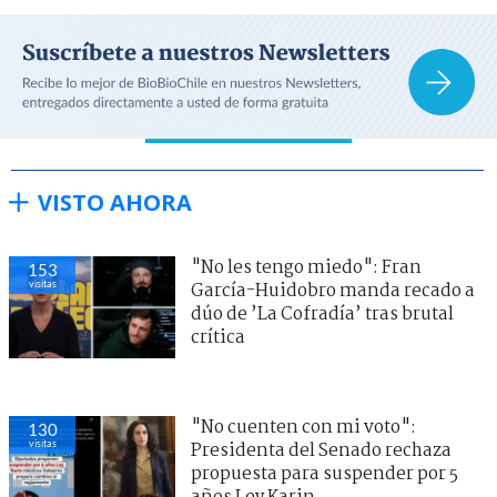
VISTO AHORA
"No les tengo miedo": Fran
153
visitas
García-Huidobro manda recado a
dúo de ’La Cofradía’ tras brutal
crítica
"No cuenten con mi voto":
130
visitas
Presidenta del Senado rechaza
propuesta para suspender por 5