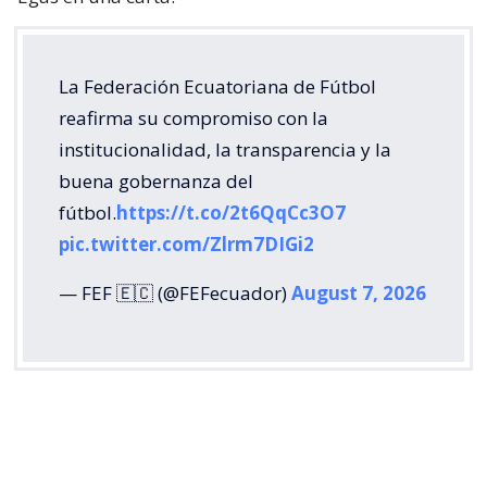
La Federación Ecuatoriana de Fútbol
reafirma su compromiso con la
institucionalidad, la transparencia y la
buena gobernanza del
fútbol.
https://t.co/2t6QqCc3O7
pic.twitter.com/Zlrm7DIGi2
— FEF 🇪🇨 (@FEFecuador)
August 7, 2026
La Federación Venezolana de Fútbol (FVF) también
respaldó la rectificación de la FIFA y puso el foco en
la disposición de reconocer los errores cometidos