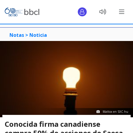
Notas >
Noticia
Mattox en SXC.hu
Conocida firma canadiense
compra 50% de acciones de Saesa