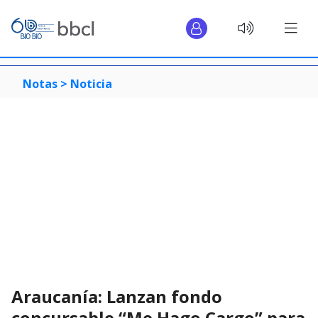
Notas >
Noticia
Araucanía: Lanzan fondo
concursable “Me Hago Cargo” para