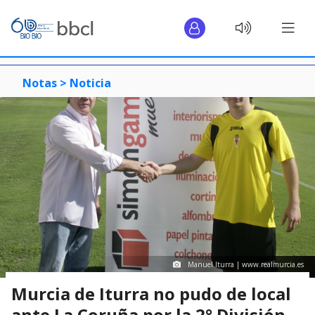
Notas >
Noticia
Manuel Iturra | www.realmurcia.es
Murcia de Iturra no pudo de local
ante La Coruña por la 2° División