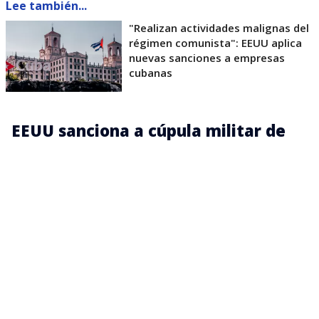
Lee también...
"Realizan actividades malignas del
régimen comunista": EEUU aplica
nuevas sanciones a empresas
cubanas
EEUU sanciona a cúpula militar de
Cuba
Estas nuevas sanciones son una nueva vuelta de
tuerca en las presiones del Gobierno del presidente
estadounidense, para forzar cambios económicos y
políticos en la isla, y están dirigidas contra la empresa
Tecnoimport, la sociedad mercantil Duna S.A., la Unión
de Industria Militar (UIM) y la empresa militar industrial