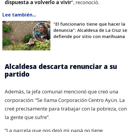
dispuesta a volverlo a vivir
“, reconoció.
Lee también...
"El funcionario tiene que hacer la
denuncia": Alcaldesa de La Cruz se
defiende por sitio con marihuana
Alcaldesa descarta renunciar a su
partido
Además, la jefa comunal mencionó que creó una
corporación: “Se llama Corporación Centro Ayün. La
creé precisamente para trabajar con la pobreza, con
la gente que sufre”.
“La parcela que nos dejó mi papá no tiene