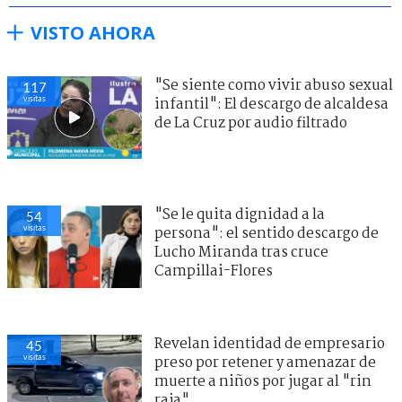
VISTO AHORA
"Se siente como vivir abuso sexual
117
visitas
infantil": El descargo de alcaldesa
de La Cruz por audio filtrado
"Se le quita dignidad a la
54
visitas
persona": el sentido descargo de
Lucho Miranda tras cruce
Campillai-Flores
Revelan identidad de empresario
45
visitas
preso por retener y amenazar de
muerte a niños por jugar al "rin
raja"