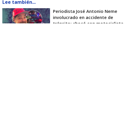
Lee también...
Periodista José Antonio Neme
involucrado en accidente de
tránsito: chocó con motociclista
El estado de salud de motociclista
involucrado: fuera de riesgo vital
El motociclista quedó hospitalizado en el
mencionado recinto asistencial. De acuerdo con la
información que se maneja hasta ahora, el hombre
estaría consciente, estable y fuera de riesgo
vital
, consigna el citado medio.
Del mismo modo, el involucrado ha respondido a