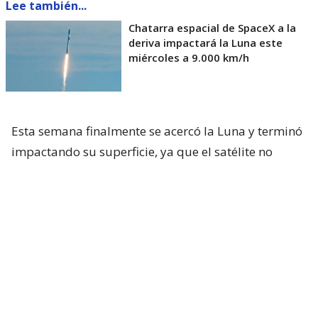
Lee también...
Chatarra espacial de SpaceX a la
deriva impactará la Luna este
miércoles a 9.000 km/h
Esta semana finalmente se acercó la Luna y terminó
impactando su superficie, ya que el satélite no
cuenta con una atmósfera que pueda reducirlo.
De acuerdo con el Observatorio Europeo Austral
(ESO) que opera al VLT en Chile, desde la región de
Antofagasta,
el telescopio “detectó líneas
espectrales (las “huellas dactilares químicas”) de
sodio y litio gaseoso
en la columna de impacto
que permaneció por entre 5 y 10 minutos después