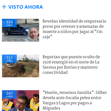
VISTO AHORA
Revelan identidad de empresario
536
visitas
preso por retener y amenazar de
muerte a niños por jugar al "rin
raja"
Reportan que puente oculto de
311
visitas
1926 emergió en el norte de La
Serena por lluvias y mantuvo
conectividad
"Hueón, tenemos familia": Silber
247
visitas
devela ante fiscalía pelea entre
Vargas y Lagos por pagos a
Migueles