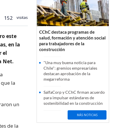
152
visitas
CChC destaca programas de
ro este
salud, formación y atención social
para trabajadores de la
as, en la
construcción
 el
a Net.
"Una muy buena noticia para
Chile": gremios empresariales
sa
destacan aprobación de la
megarreforma
 que la
SalfaCorp y CChC firman acuerdo
para impulsar estándares de
sostenibilidad en la construcción
raron un
MÁS NOTICIAS
es de la