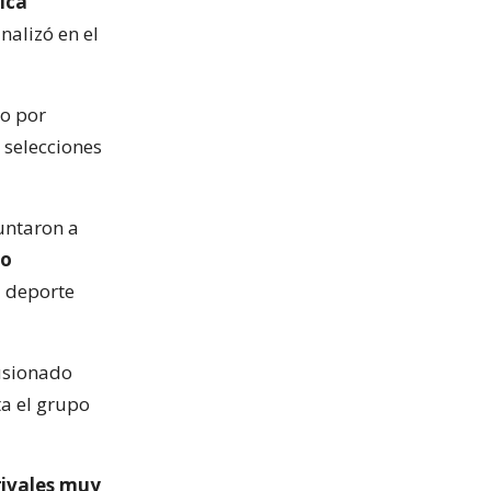
ica
inalizó en el
do por
 selecciones
puntaron a
to
l deporte
lusionado
ta el grupo
rivales muy