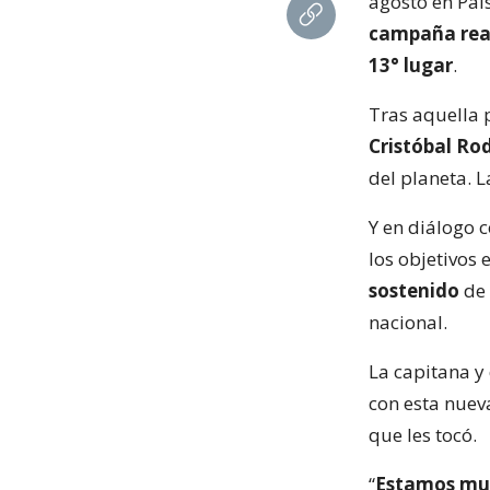
agosto en País
campaña rea
13° lugar
.
Tras aquella 
Cristóbal Ro
del planeta. L
Y en diálogo 
los objetivos 
sostenido
de 
nacional.
La capitana y
con esta nuev
que les tocó.
“
Estamos muy 