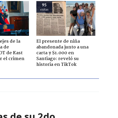
95
visitas
ejes de la
El presente de niña
a de
abandonada junto a una
OT de Kast
carta y $1.000 en
r el crimen
Santiago: reveló su
historia en TikTok
as de su 2do