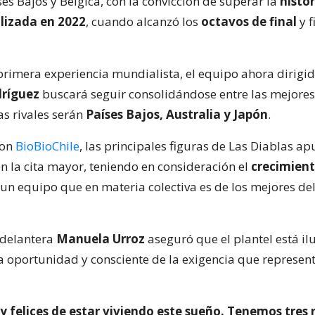
es Bajos y Bélgica, con la convicción de superar la
histór
lizada en 2022
, cuando alcanzó los
octavos de final
y f
primera experiencia mundialista, el equipo ahora dirigi
dríguez
buscará seguir consolidándose entre las mejores
as rivales serán
Países Bajos, Australia y Japón
.
con
BioBioChile
, las principales figuras de Las Diablas a
en la cita mayor, teniendo en consideración el
crecimien
un equipo que en materia colectiva es de los mejores de
 delantera
Manuela Urroz
aseguró que el plantel está i
a oportunidad y consciente de la exigencia que represen
felices de estar viviendo este sueño. Tenemos tres 