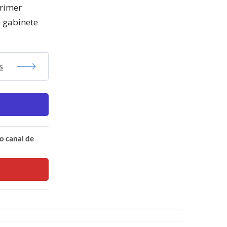
primer
n gabinete
s
o canal de