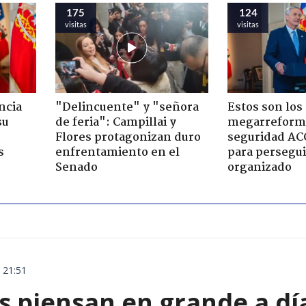
175
124
visitas
visitas
ncia
"Delincuente" y "señora
Estos son los 
su
de feria": Campillai y
megarreform
Flores protagonizan duro
seguridad AC
s
enfrentamiento en el
para persegui
Senado
organizado
 21:51
s piensan en grande a dí