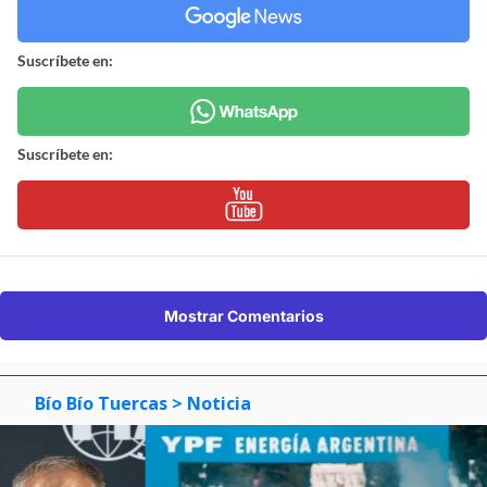
Suscríbete en:
Suscríbete en:
Mostrar Comentarios
Bío Bío Tuercas
> Noticia