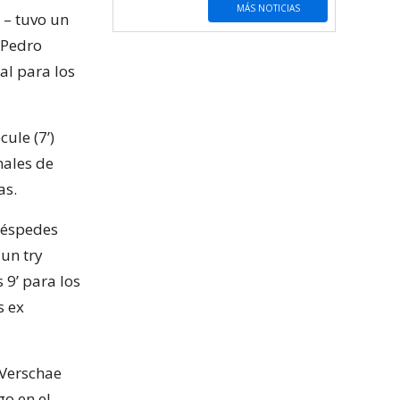
MÁS NOTICIAS
 – tuvo un
 Pedro
al para los
ule (7’)
nales de
as.
 Céspedes
 un try
 9’ para los
s ex
 Verschae
go en el