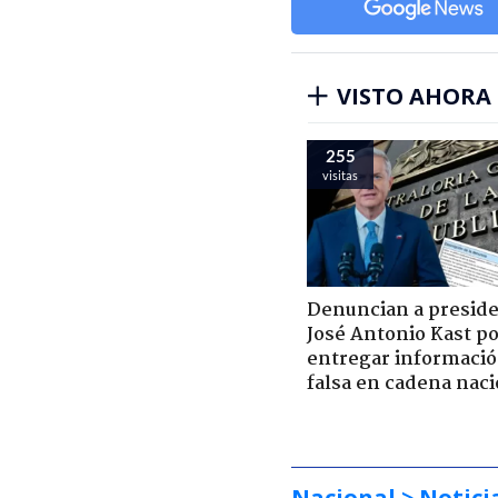
VISTO AHORA
255
visitas
Denuncian a presid
José Antonio Kast p
entregar informaci
falsa en cadena naci
Nacional
> Notici