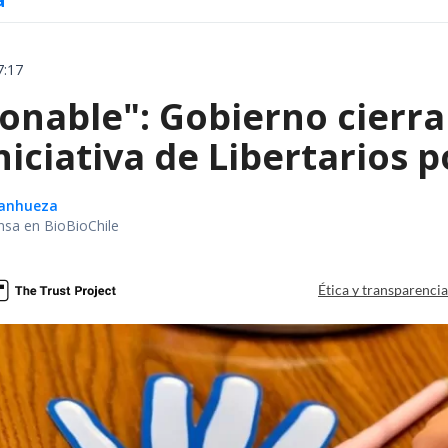
7:17
onable": Gobierno cierra
niciativa de Libertarios p
Sanhueza
nsa en BioBioChile
Ética y transparenci