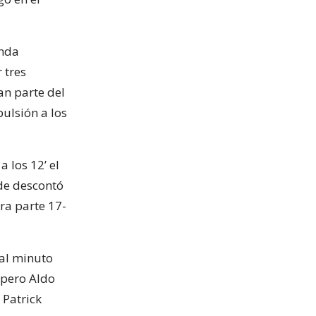
unda
 tres
an parte del
ulsión a los
a los 12’ el
ade descontó
ra parte 17-
 al minuto
 pero Aldo
 Patrick