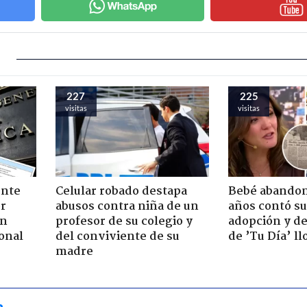
227
225
visitas
visitas
ente
Celular robado destapa
Bebé abandon
or
abusos contra niña de un
años contó su
ón
profesor de su colegio y
adopción y de
onal
del conviviente de su
de ’Tu Día’ l
madre
a