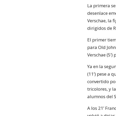
La primera sem
desenlace emo
Verschae, la f
dirigidos de R
El primer tiem
para Old John
Verschae (5’) 
Ya en la segun
(11’) pese a q
convertido por
tricolores, y 
alumnos del S
A los 21’ Fra
volvió a dejar