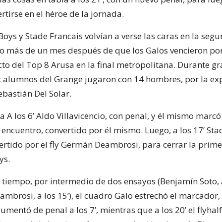
rtirse en el héroe de la jornada.
Boys y Stade Francais volvían a verse las caras en la seg
co más de un mes después de que los Galos vencieron por
cto del Top 8 Arusa en la final metropolitana. Durante gr
ex alumnos del Grange jugaron con 14 hombres, por la exp
Sebastián Del Solar.
a A los 6’ Aldo Villavicencio, con penal, y él mismo marcó 
 encuentro, convertido por él mismo. Luego, a los 17’ St
ertido por el fly Germán Deambrosi, para cerrar la prime
ys.
 tiempo, por intermedio de dos ensayos (Benjamín Soto,
ambrosi, a los 15’), el cuadro Galo estrechó el marcador,
aumentó de penal a los 7’, mientras que a los 20’ el flyhalf