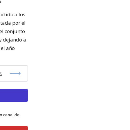
.
artido a los
rtada por el
el conjunto
 y dejando a
 el año
s
o canal de