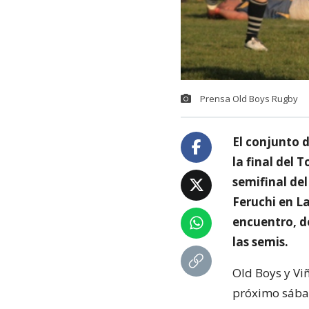
Prensa Old Boys Rugby
El conjunto 
la final del 
semifinal de
Feruchi en L
encuentro, de
las semis.
Old Boys y Viñ
próximo sábad