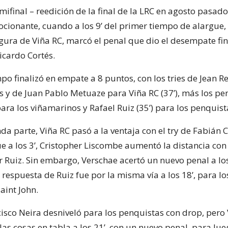
ifinal – reedición de la final de la LRC en agosto pasado
cionante, cuando a los 9’ del primer tiempo de alargue,
igura de Viña RC, marcó el penal que dio el desempate fin
icardo Cortés.
po finalizó en empate a 8 puntos, con los tries de Jean Rec
s y de Juan Pablo Metuaze para Viña RC (37’), más los pe
para los viñamarinos y Rafael Ruiz (35’) para los penquist
da parte, Viña RC pasó a la ventaja con el try de Fabián
ue a los 3’, Cristopher Liscombe aumentó la distancia con
 Ruiz. Sin embargo, Verschae acertó un nuevo penal a los
la respuesta de Ruiz fue por la misma vía a los 18’, para lo
aint John.
ncisco Neira desniveló para los penquistas con drop, pero
 las cosas en tabla a los 21’, con un nuevo penal, para lue