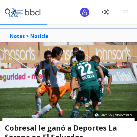
Notas >
Noticia
archivo | cdcobresal.cl
Cobresal le ganó a Deportes La
Serena en El Salvador