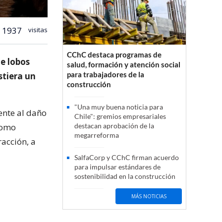
1937
visitas
CChC destaca programas de
de lobos
salud, formación y atención social
para trabajadores de la
stiera un
construcción
"Una muy buena noticia para
rente al daño
Chile": gremios empresariales
como
destacan aprobación de la
megarreforma
racción, a
SalfaCorp y CChC firman acuerdo
para impulsar estándares de
sostenibilidad en la construcción
a
MÁS NOTICIAS