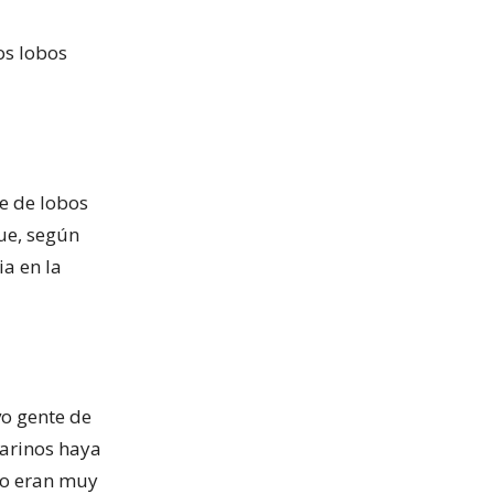
os lobos
te de lobos
que, según
ia en la
vo gente de
marinos haya
no eran muy