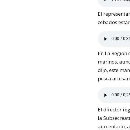
El representan
cebados están
En La Región d
marinos, aunqu
dijo, este mam
pesca artesan
El director r
la Subsecreat
aumentado, au