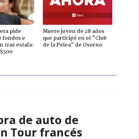
era pide
Muere joven de 28 años
e fondos e
que participó en el "Club
 tras estafa:
de la Pelea" de Osorno
 $500
bra de auto de
 en Tour francés