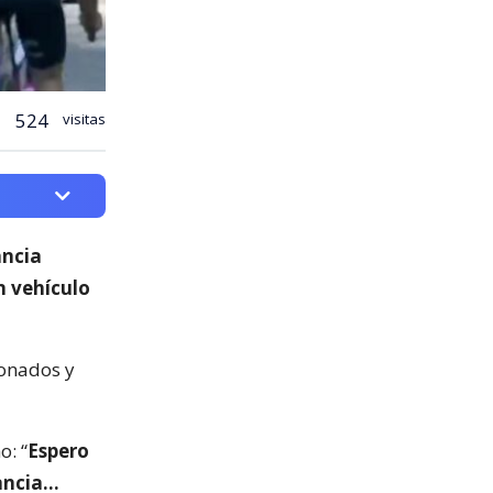
524
visitas
ancia
n vehículo
ionados y
o: “
Espero
rancia…