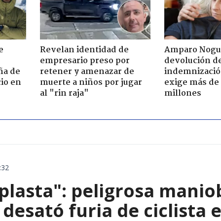
e
Revelan identidad de
Amparo Nogu
empresario preso por
devolución d
ña de
retener y amenazar de
indemnización
io en
muerte a niños por jugar
exige más de
al "rin raja"
millones
:32
aplasta": peligrosa manio
 desató furia de ciclista