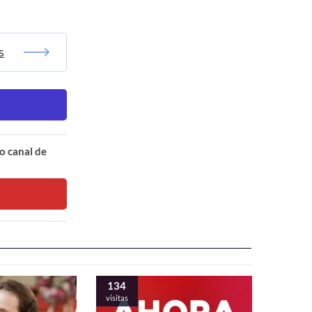
s
o canal de
134
visitas