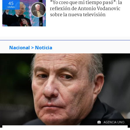
"Yo creo que mi tiempo pasó": la
45
visitas
reflexión de Antonio Vodanovic
sobre la nueva televisión
Nacional
> Noticia
AGENCIA UNO.