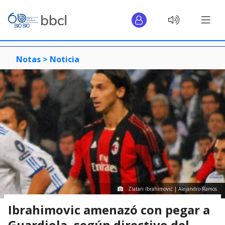
Notas >
Noticia
Zlatan Ibrahimović | Alejandro Ramos
Ibrahimovic amenazó con pegar a
Guardiola, según directivo del