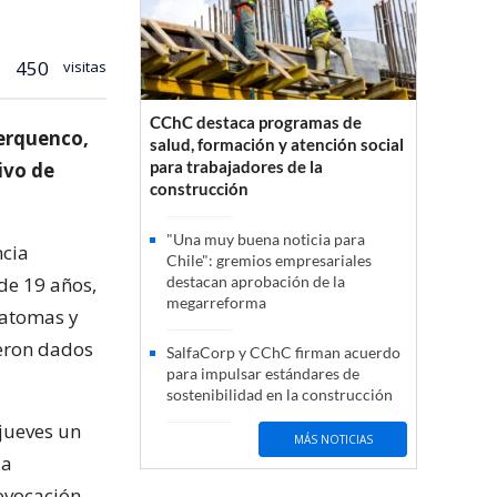
450
visitas
CChC destaca programas de
herquenco,
salud, formación y atención social
para trabajadores de la
ivo de
construcción
"Una muy buena noticia para
ncia
Chile": gremios empresariales
de 19 años,
destacan aprobación de la
megarreforma
matomas y
ueron dados
SalfaCorp y CChC firman acuerdo
para impulsar estándares de
sostenibilidad en la construcción
 jueves un
MÁS NOTICIAS
la
ovocación