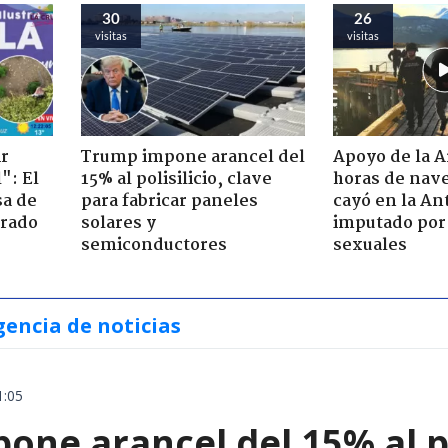
30
26
visitas
visitas
ir
Trump impone arancel del
Apoyo de la 
": El
15% al polisilicio, clave
horas de nave
sa de
para fabricar paneles
cayó en la An
trado
solares y
imputado por 
semiconductores
sexuales
gencia de noticias
1:05
ne arancel del 15% al pol