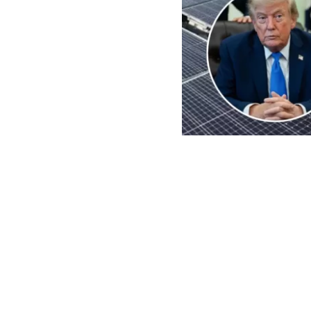
EFE | Edición BBCL
El
presidente
imposición de
importaciones 