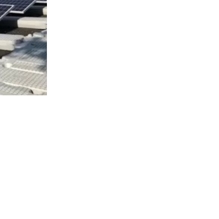
5982
visitas
jueves la
as
abricación