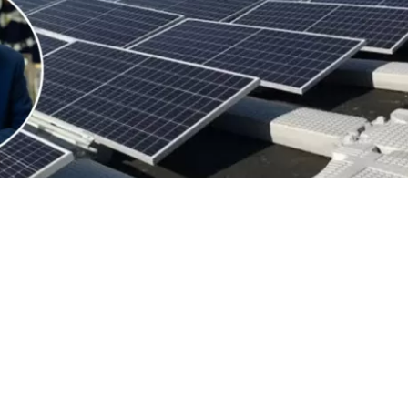
VER RESUMEN
 de Estados Unidos (EEUU), Donald Trump, anunció este 
 un arancel del 15% y un sistema de precios mínimos a l
de polisilicio y sus derivados, el insumo clave para la f