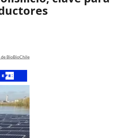
nductores
a de BioBioChile