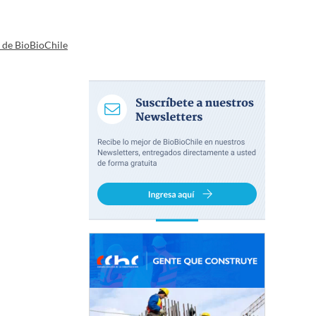
a de BioBioChile