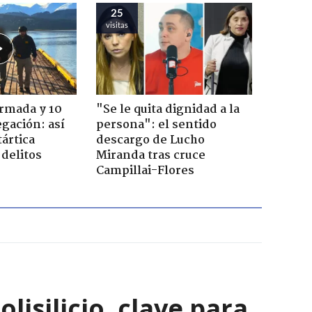
25
visitas
Armada y 10
"Se le quita dignidad a la
gación: así
persona": el sentido
tártica
descargo de Lucho
delitos
Miranda tras cruce
Campillai-Flores
isilicio, clave para