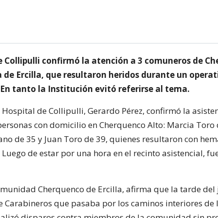
e Collipulli confirmó la atención a 3 comuneros de C
 de Ercilla, que resultaron heridos durante un operat
En tanto la Institución evitó referirse al tema.
l Hospital de Collipulli, Gerardo Pérez, confirmó la asiste
personas con domicilio en Cherquenco Alto: Marcia Toro 
no de 35 y Juan Toro de 39, quienes resultaron con he
. Luego de estar por una hora en el recinto asistencial, f
comunidad Cherquenco de Ercilla, afirma que la tarde del
e Carabineros que pasaba por los caminos interiores de 
alizó disparos contra miembros de la comunidad sin pr