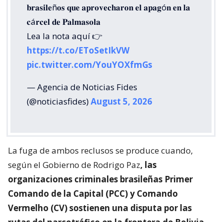
𝐛𝐫𝐚𝐬𝐢𝐥𝐞ñ𝐨𝐬 𝐪𝐮𝐞 𝐚𝐩𝐫𝐨𝐯𝐞𝐜𝐡𝐚𝐫𝐨𝐧 𝐞𝐥 𝐚𝐩𝐚𝐠ó𝐧 𝐞𝐧 𝐥𝐚
𝐜á𝐫𝐜𝐞𝐥 𝐝𝐞 𝐏𝐚𝐥𝐦𝐚𝐬𝐨𝐥𝐚
Lea la nota aquí 👉
https://t.co/EToSetIkVW
pic.twitter.com/YouYOXfmGs
— Agencia de Noticias Fides
(@noticiasfides)
August 5, 2026
La fuga de ambos reclusos se produce cuando,
según el Gobierno de Rodrigo Paz
, las
organizaciones criminales brasileñas Primer
Comando de la Capital (PCC) y Comando
Vermelho (CV) sostienen una disputa por las