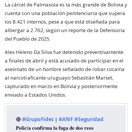
La cárcel de Palmasola es la más grande de Bolivia y
cuenta con una población penitenciaria que supera
los 8.421 internos, pese a que está diseñada para
albergar a 2.762, según un reporte de la Defensoría
del Pueblo de 2025.
Alex Heleno Da Silva fue detenido preventivamente
a finales de abril y está acusado de participar en el
asesinato de un hombre señalado de robar cocaína
al narcotraficante uruguayo Sebastián Marset,
capturado en marzo en Bolivia y posteriormente
enviado a Estados Unidos.
🔵
#GrupoFides
|
#ANF
#Seguridad
𝐏𝐨𝐥𝐢𝐜í𝐚 𝐜𝐨𝐧𝐟𝐢𝐫𝐦𝐚 𝐥𝐚 𝐟𝐮𝐠𝐚 𝐝𝐞 𝐝𝐨𝐬 𝐫𝐞𝐨𝐬