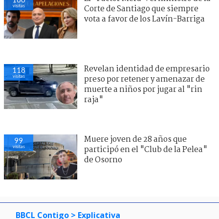
visitas
Corte de Santiago que siempre
vota a favor de los Lavín-Barriga
Revelan identidad de empresario
118
visitas
preso por retener y amenazar de
muerte a niños por jugar al "rin
raja"
Muere joven de 28 años que
99
visitas
participó en el "Club de la Pelea"
de Osorno
BBCL Contigo
> Explicativa