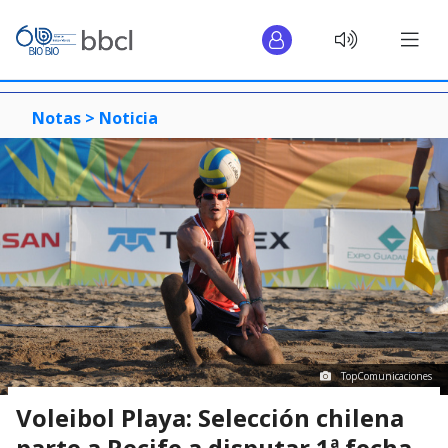
Notas >
Noticia
TopComunicaciones
Voleibol Playa: Selección chilena
parte a Recife a disputar 1ª fecha