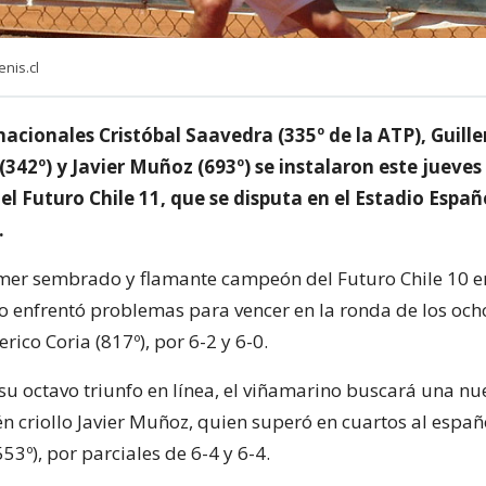
nis.cl
nacionales Cristóbal Saavedra (335º de la ATP), Guill
42º) y Javier Muñoz (693º) se instalaron este jueves 
el Futuro Chile 11, que se disputa en el Estadio Españ
.
mer sembrado y flamante campeón del Futuro Chile 10 e
o enfrentó problemas para vencer en la ronda de los och
rico Coria (817º), por 6-2 y 6-0.
su octavo triunfo en línea, el viñamarino buscará una nue
én criollo Javier Muñoz, quien superó en cuartos al espa
53º), por parciales de 6-4 y 6-4.