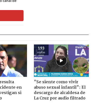
o canal de
193
visitas
resulta
"Se siente como vivir
ccidente en
abuso sexual infantil": El
vestigan si
descargo de alcaldesa de
o
La Cruz por audio filtrado