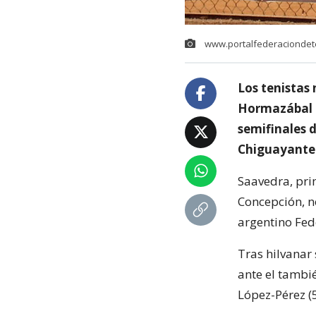
www.portalfederaciondete
Los tenistas 
Hormazábal (3
semifinales d
Chiguayante
Saavedra, pri
Concepción, n
argentino Fede
Tras hilvanar 
ante el tambi
López-Pérez (5