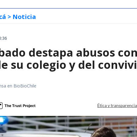
cá
> Noticia
0:36
obado destapa abusos con
e su colegio y del convi
nsa en BioBioChile
Ética y transparenci