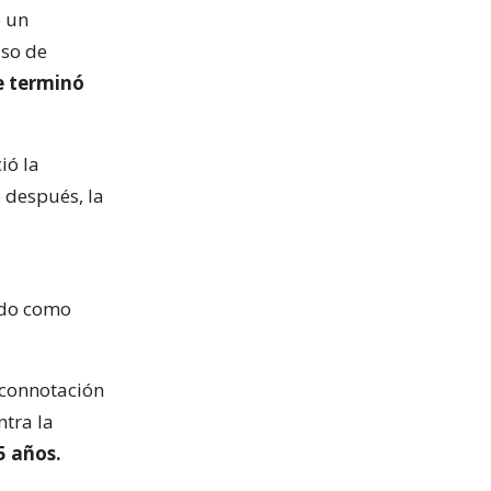
e un
aso de
e terminó
ió la
 después, la
ado como
 connotación
tra la
5 años.