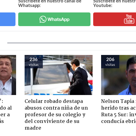
Suscríbete en nuestro canal de
Suscríbete en nuestr
Whatsapp:
Youtube:
236
206
visitas
visitas
":
Celular robado destapa
Nelson Tapia 
do al
abusos contra niña de un
herido tras a
er a
profesor de su colegio y
Ruta 5 Sur: in
ás
del conviviente de su
conducía ebri
madre