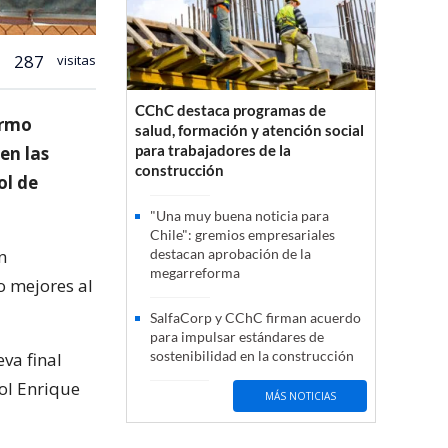
287
visitas
CChC destaca programas de
ermo
salud, formación y atención social
para trabajadores de la
en las
construcción
ol de
"Una muy buena noticia para
Chile": gremios empresariales
n
destacan aprobación de la
megarreforma
o mejores al
SalfaCorp y CChC firman acuerdo
para impulsar estándares de
sostenibilidad en la construcción
va final
ñol Enrique
MÁS NOTICIAS