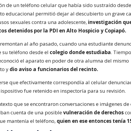
ón de un teléfono celular que había sido sustraído desd
to educacional permitió dejar al descubierto un grave c
sos sexuales contra una adolescente,
investigación qu
os detenidos por la PDI en Alto Hospicio y Copiapó.
 remontan al año pasado, cuando una estudiante denunc
e su teléfono desde el
colegio donde estudiaba
. Tiempo
econoció el aparato en poder de otra alumna del mismo
to y
dio aviso a funcionarios del recinto.
erse que efectivamente correspondía al celular denunci
dispositivo fue retenido en inspectoría para su revisión.
ntexto que se encontraron conversaciones e imágenes de
ban cuenta de una posible
vulneración de derechos
con
ue mantenía el teléfono,
quien en ese entonces tenía 1