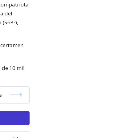
 compatriota
ca del
 (568º),
l certamen
l de 10 mil
s