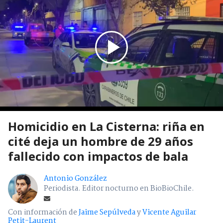
Homicidio en La Cisterna: riña en
cité deja un hombre de 29 años
fallecido con impactos de bala
Antonio González
Periodista. Editor nocturno en BioBioChile.
Con información de
Jaime Sepúlveda
y
Vicente Aguilar
Petit-Laurent