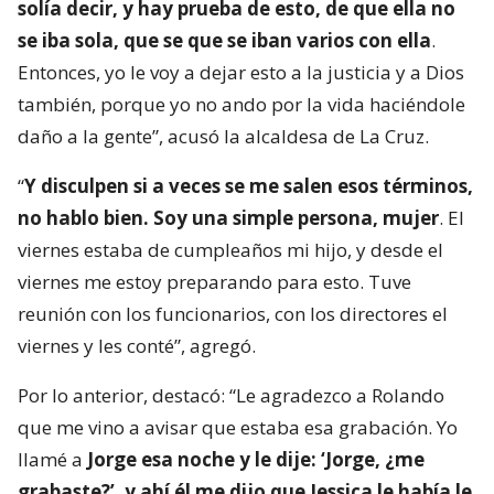
solía decir, y hay prueba de esto, de que ella no
se iba sola, que se que se iban varios con ella
.
Entonces, yo le voy a dejar esto a la justicia y a Dios
también, porque yo no ando por la vida haciéndole
daño a la gente”, acusó la alcaldesa de La Cruz.
“
Y disculpen si a veces se me salen esos términos,
no hablo bien. Soy una simple persona, mujer
. El
viernes estaba de cumpleaños mi hijo, y desde el
viernes me estoy preparando para esto. Tuve
reunión con los funcionarios, con los directores el
viernes y les conté”, agregó.
Por lo anterior, destacó: “Le agradezco a Rolando
que me vino a avisar que estaba esa grabación. Yo
llamé a
Jorge esa noche y le dije: ‘Jorge, ¿me
grabaste?’, y ahí él me dijo que Jessica le había le