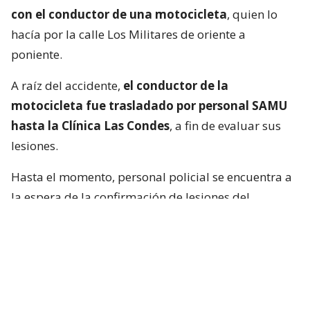
con el conductor de una motocicleta
, quien lo
hacía por la calle Los Militares de oriente a
poniente.
A raíz del accidente,
el conductor de la
motocicleta fue trasladado por personal SAMU
hasta la Clínica Las Condes
, a fin de evaluar sus
lesiones.
Hasta el momento, personal policial se encuentra a
la espera de la confirmación de lesiones del
conductor de la motocicleta, así como las
instrucciones de fiscalía.
Francisca García-Huidobro habló con
el periodista