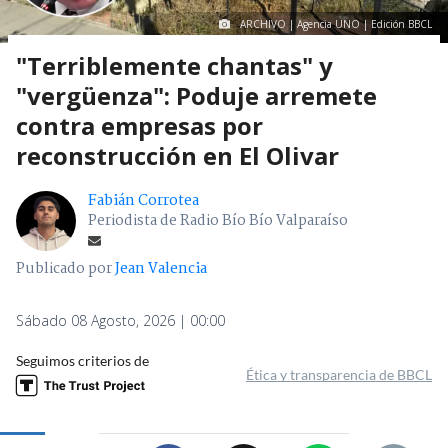
ARCHIVO | Agencia UNO | Edición BBCL
"Terriblemente chantas" y
"vergüenza": Poduje arremete
contra empresas por
reconstrucción en El Olivar
Fabián Corrotea
Periodista de Radio Bío Bío Valparaíso
Publicado por
Jean Valencia
Sábado 08 Agosto, 2026 | 00:00
Seguimos criterios de
Ética y transparencia de BBCL