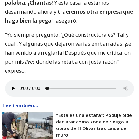
palabra. ¡Chantas!
Y esta casa la estamos
desarmando ahora y
traeremos otra empresa que
haga bien la pega
“, aseguró.
“Yo siempre pregunto: ‘¿Qué constructora es? Tal y
cual’. Y algunas que dejaron varias embarradas, ¡se
han venido a arreglarla! Después que me criticaron
por mis
lives
donde las retaba con justa razón”,
expresó.
Lee también...
"Esta es una estafa": Poduje pide
declarar como zona de riesgo a
obras de El Olivar tras caída de
muro