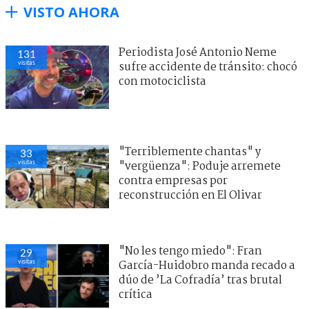
VISTO AHORA
Periodista José Antonio Neme
131
visitas
sufre accidente de tránsito: chocó
con motociclista
"Terriblemente chantas" y
33
visitas
"vergüenza": Poduje arremete
contra empresas por
reconstrucción en El Olivar
"No les tengo miedo": Fran
29
visitas
García-Huidobro manda recado a
dúo de ’La Cofradía’ tras brutal
crítica