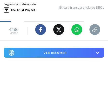
Seguimos criterios de
Ética y transparencia de BBCL
4486
visitas
VER RESUMEN
El
presidente de Estados Unidos (EEUU), Donald
Trump, anunció este jueves la imposición de un
arancel del 15% y un sistema de precios mínimos a
las importaciones de polisilicio y sus derivados, el
insumo clave para la fabricación de paneles solares
y semiconductores
, al considerar que
esas