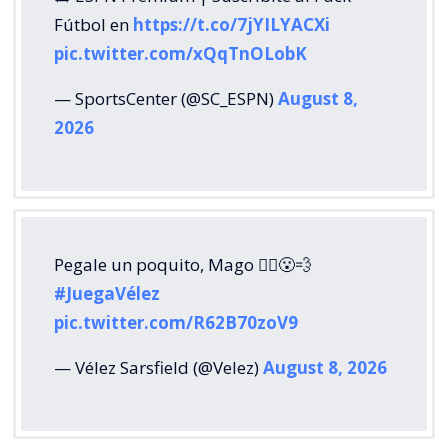
Fútbol en
https://t.co/7jYILYACXi
pic.twitter.com/xQqTnOLobK
— SportsCenter (@SC_ESPN)
August 8,
2026
Pegale un poquito, Mago 🧙‍♂️😮‍💨
#JuegaVélez
pic.twitter.com/R62B70zoV9
— Vélez Sarsfield (@Velez)
August 8, 2026