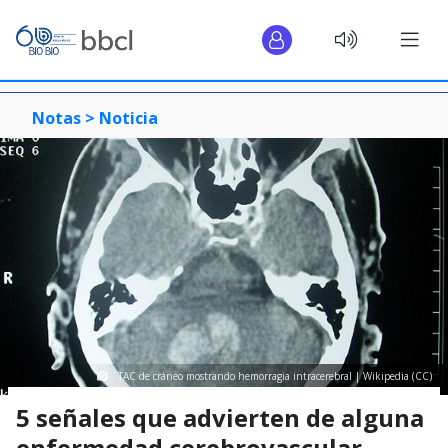
Notas >
Noticia
TAC de cráneo mostrando hemorragia intracerebral | Wikipedia (CC)
5 señales que advierten de alguna
enfermedad cerebrovascular