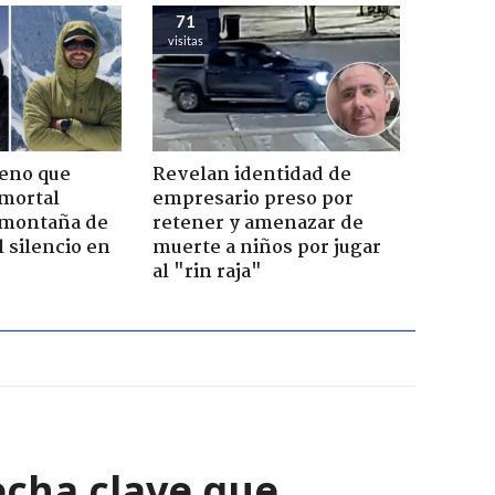
71
visitas
leno que
Revelan identidad de
 mortal
empresario preso por
 montaña de
retener y amenazar de
 silencio en
muerte a niños por jugar
al "rin raja"
echa clave que