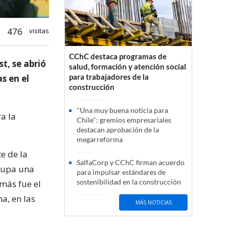
476
visitas
CChC destaca programas de
t, se abrió
salud, formación y atención social
para trabajadores de la
s en el
construcción
"Una muy buena noticia para
a la
Chile": gremios empresariales
destacan aprobación de la
megarreforma
e de la
SalfaCorp y CChC firman acuerdo
ocupa una
para impulsar estándares de
sostenibilidad en la construcción
emás fue el
a, en las
MÁS NOTICIAS