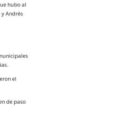
que hubo al
a y Andrés
 municipales
ias.
eron el
ien de paso