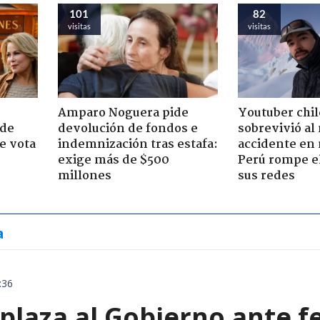
101
82
visitas
visitas
Amparo Noguera pide
Youtuber chi
 de
devolución de fondos e
sobrevivió al
e vota
indemnización tras estafa:
accidente en
-
exige más de $500
Perú rompe el
millones
sus redes
a
:36
plaza al Gobierno ante f