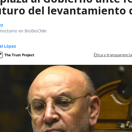
uturo del levantamiento 
ez
r nocturno en BioBioChile
al López
Ética y transparenci