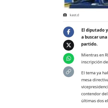
kast.cl
El diputado y
a buscar una 
partido.
Mientras en RN
inscripción d
El tema ya ha
mesa directiv
vicepresidenci
contendor del
últimas dos e