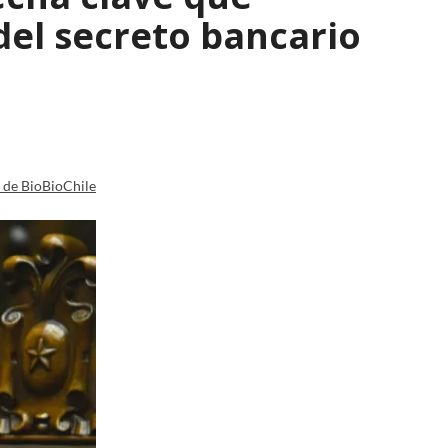
del secreto bancario
a de BioBioChile