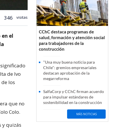
346
visitas
CChC destaca programas de
 en el
salud, formación y atención social
para trabajadores de la
la
construcción
"Una muy buena noticia para
significado
Chile": gremios empresariales
lta de Ivo
destacan aprobación de la
megarreforma
 de los
SalfaCorp y CChC firman acuerdo
para impulsar estándares de
sostenibilidad en la construcción
pera que no
olo Colo.
MÁS NOTICIAS
 y quizás