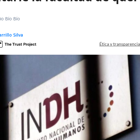
io Bío Bío
rillo Silva
Ética y transparenci