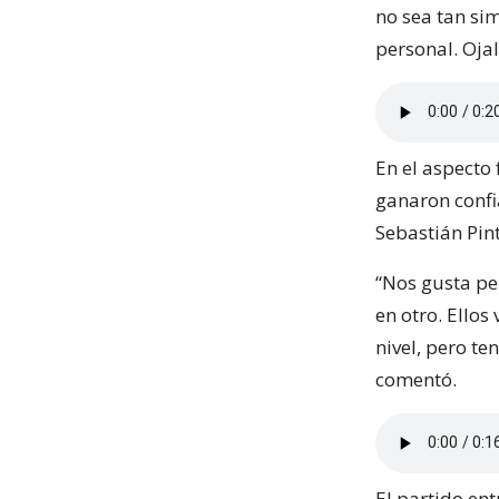
no sea tan si
personal. Ojal
En el aspecto 
ganaron confi
Sebastián Pin
“Nos gusta pen
en otro. Ello
nivel, pero te
comentó.
El partido en