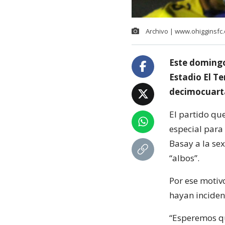
Archivo | www.ohigginsfc.
Este domingo 
Estadio El T
decimocuarta
El partido qu
especial para 
Basay a la sex
“albos”.
Por ese motiv
hayan incident
“Esperemos qu