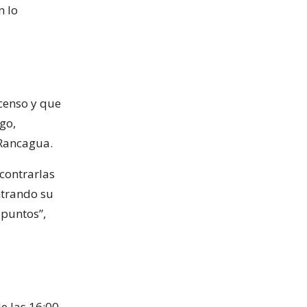
n lo
scenso y que
go,
 Rancagua.
ncontrarlas
ntrando su
 puntos”,
e las 16:00