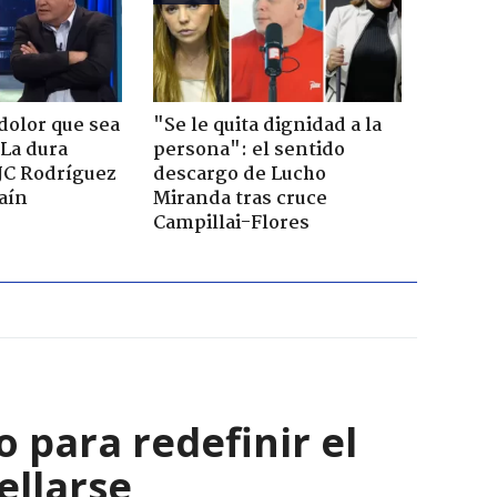
dolor que sea
"Se le quita dignidad a la
 La dura
persona": el sentido
JC Rodríguez
descargo de Lucho
raín
Miranda tras cruce
Campillai-Flores
 para redefinir el
ellarse