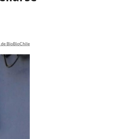
a de BioBioChile