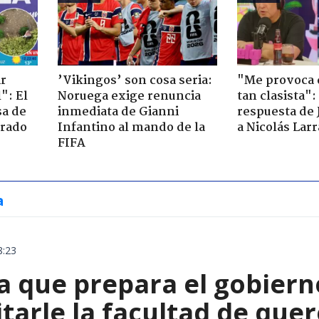
ir
’Vikingos’ son cosa seria:
"Me provoca 
": El
Noruega exige renuncia
tan clasista":
sa de
inmediata de Gianni
respuesta de 
trado
Infantino al mando de la
a Nicolás Lar
FIFA
a
8:23
 que prepara el gobierno
tarle la facultad de quer