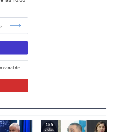
s
o canal de
155
visitas