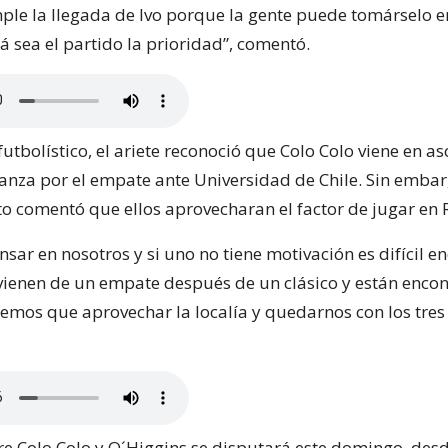
mple la llegada de Ivo porque la gente puede tomárselo e
á sea el partido la prioridad”, comentó.
futbolístico, el ariete reconoció que Colo Colo viene en a
anza por el empate ante Universidad de Chile. Sin embar
to comentó que ellos aprovecharan el factor de jugar en
sar en nosotros y si uno no tiene motivación es difícil e
s vienen de un empate después de un clásico y están enco
nemos que aprovechar la localía y quedarnos con los tres
tre Colo Colo y O´Higgins se disputará este domingo, desd