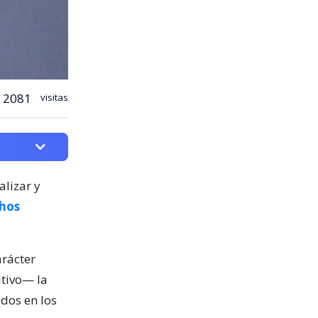
2081
visitas
alizar y
chos
rácter
utivo— la
idos en los