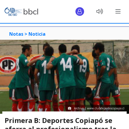
Notas >
Noticia
Archivo | www.clubdeportescopiapo.cl
Primera B: Deportes Copiapó se
aferra al profesionalismo tras la