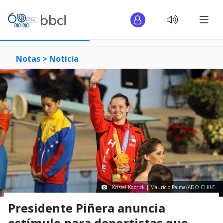
Notas >
Noticia
Kristel Kobrick | Mauricio Palma/ADO CHILE
Presidente Piñera anuncia
estímulo para deportistas que