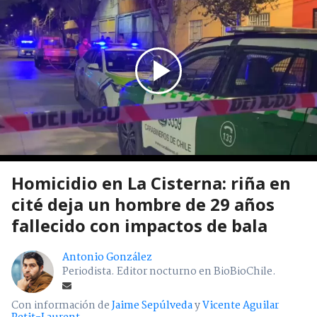
Homicidio en La Cisterna: riña en
cité deja un hombre de 29 años
fallecido con impactos de bala
Antonio González
Periodista. Editor nocturno en BioBioChile.
Con información de
Jaime Sepúlveda
y
Vicente Aguilar