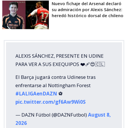
Nuevo fichaje del Arsenal declaró
su admiración por Alexis Sánchez:
heredó histórico dorsal de chileno
ALEXIS SÁNCHEZ, PRESENTE EN UDINE
PARA VER A SUS EXEQUIPOS ❤️‍🩹😍🇨🇱
El Barça jugará contra Udinese tras
enfrentarse al Nottingham Forest
#LALIGAenDAZN
⚽️
pic.twitter.com/gf6Aw9Wi0S
— DAZN Fútbol (@DAZNFutbol)
August 8,
2026