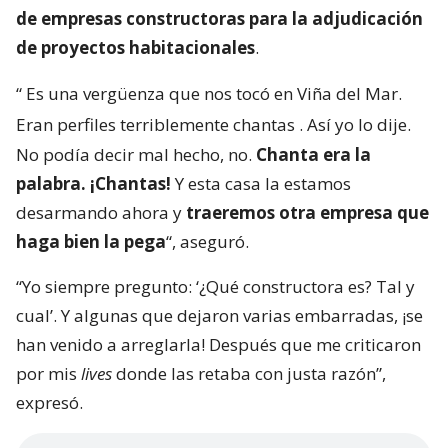
municipal de Penco -región del Bío Bío-.
Al momento de presentar la sección de
“Fiscalizaciones”, Poduje narró lo vivido en Viña del
Mar, donde anunció nuevas medidas de revisión.
Entre estas, por ejemplo, la creación de un
ranking
de empresas constructoras para la adjudicación
de proyectos habitacionales
.
“
Es una vergüenza que nos tocó en Viña del Mar.
Eran perfiles terriblemente chantas
. Así yo lo dije.
No podía decir mal hecho, no.
Chanta era la
palabra. ¡Chantas!
Y esta casa la estamos
desarmando ahora y
traeremos otra empresa que
haga bien la pega
“, aseguró.
“Yo siempre pregunto: ‘¿Qué constructora es? Tal y