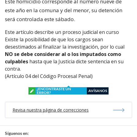
El ciudadano egipcio asesinado
era propietario de
un restaurante de comida árabe ubicado en el
sector Maule de Coronel
. De ahí que su muerte
generara conmoción a nivel local.
Este homicidio corresponde al número nueve de
este año en la comuna y del menor, su detención
será controlada este sábado.
Este artículo describe un proceso judicial en curso
Existe la posibilidad de que los cargos sean
desestimados al finalizar la investigación, por lo cual
NO se debe considerar al o los imputados como
culpables
hasta que la Justicia dicte sentencia en su
contra.
(Artículo 04 del Código Procesal Penal)
¿ENCONTRASTE UN
AVÍSANOS
ERROR?