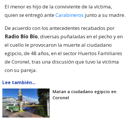
Este sábado se controlará la detención de un
adolescente tras el homicidio de un ciudadano
egipcio en Coronel
–
región del Bío Bío
-, el que
recibió puñaladas en medio de una discusión
familiar.
El menor es hijo de la conviviente de la víctima,
quien se entregó ante
Carabineros
junto a su madre.
De acuerdo con los antecedentes recabados por
Radio Bío Bío
, diversas puñaladas en el pecho y en
el cuello le provocaron la muerte al ciudadano
egipcio, de 48 años, en el sector Huertos Familiares
de Coronel, tras una discusión que tuvo la víctima
con su pareja.
Lee también...