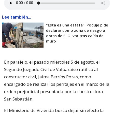
cual’. Y algunas que dejaron varias embarradas, ¡se
han venido a arreglarla! Después que me criticaron
por mis
lives
donde las retaba con justa razón”,
expresó.
Lee también...
"Esta es una estafa": Poduje pide
declarar como zona de riesgo a
obras de El Olivar tras caída de
muro
En paralelo, el pasado miércoles 5 de agosto, el
Segundo Juzgado Civil de Valparaíso ratificó al
constructor civil, Jaime Berríos Pozas, como