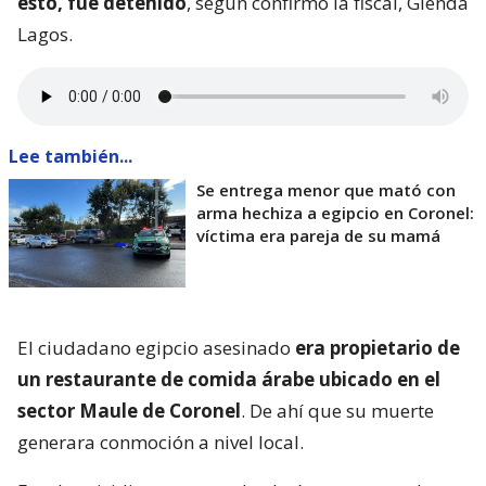
sin embargo pereció en la vía pública.
Del imputado, este
se entregó junto a su madre
ante la Cuarta Comisaría de Coronel y habría
reconocido su participación en el homicidio. Tras
esto, fue detenido
, según confirmó la fiscal, Glenda
Lagos.
Lee también...
Se entrega menor que mató con
arma hechiza a egipcio en Coronel:
víctima era pareja de su mamá