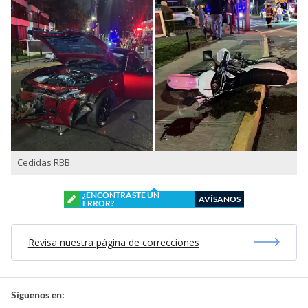
González, quien es su productor ejecutivo del
matinal (Mucho Gusto). Está muy afectado
”.
Además, confirmó que el periodista
registró 0,0 en
el test de alcoholemia
.
Cedidas RBB
¿ENCONTRASTE UN
AVÍSANOS
ERROR?