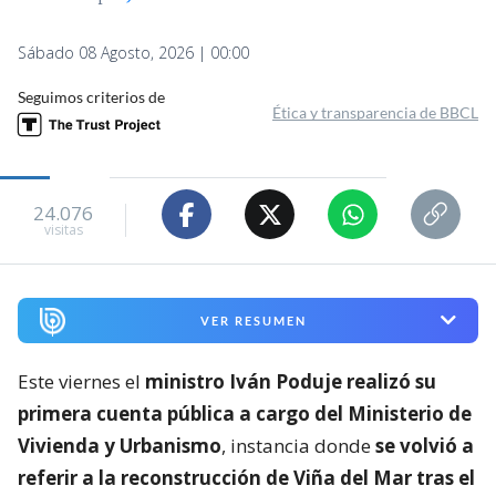
reconstrucción en El Olivar
Fabián Corrotea
Periodista de Radio Bío Bío Valparaíso
Publicado por
Jean Valencia
Sábado 08 Agosto, 2026 | 00:00
Seguimos criterios de
Ética y transparencia de BBCL
24.076
visitas
VER RESUMEN