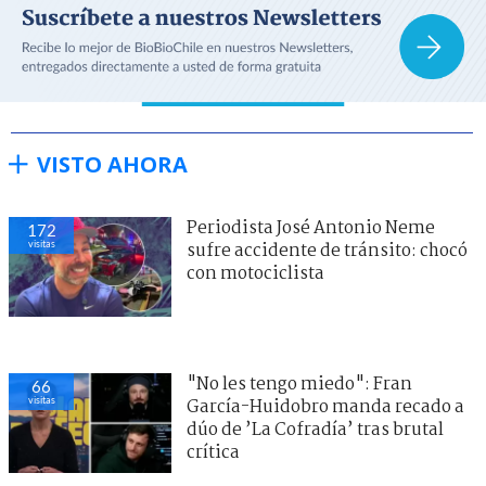
VISTO AHORA
Periodista José Antonio Neme
172
visitas
sufre accidente de tránsito: chocó
con motociclista
"No les tengo miedo": Fran
66
visitas
García-Huidobro manda recado a
dúo de ’La Cofradía’ tras brutal
crítica