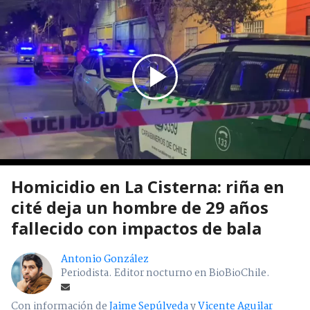
Homicidio en La Cisterna: riña en
cité deja un hombre de 29 años
fallecido con impactos de bala
Antonio González
Periodista. Editor nocturno en BioBioChile.
Con información de
Jaime Sepúlveda
y
Vicente Aguilar