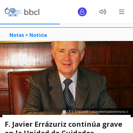
Notas >
Noticia
F. J. Errázuriz | chilepotenciaalimentaria.cl
F. Javier Errázuriz continúa grave
en la Unidad de Cuidados