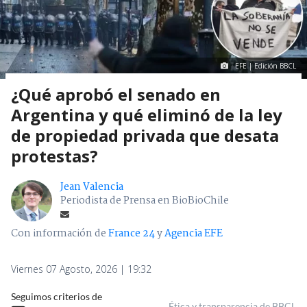
EFE | Edición BBCL
¿Qué aprobó el senado en
Argentina y qué eliminó de la ley
de propiedad privada que desata
protestas?
Jean Valencia
Periodista de Prensa en BioBioChile
Con información de
France 24
y
Agencia EFE
Viernes 07 Agosto, 2026 | 19:32
Seguimos criterios de
Ética y transparencia de BBCL