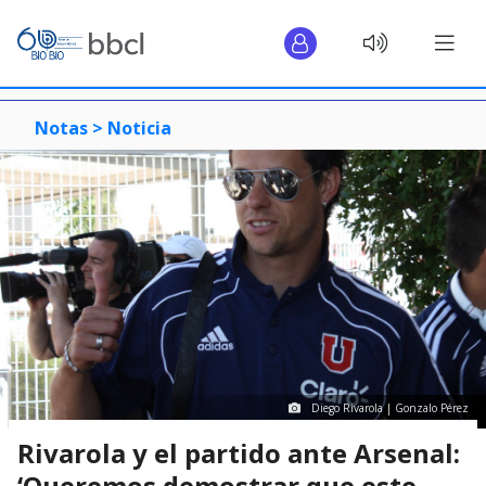
Notas >
Noticia
Diego Rivarola | Gonzalo Pérez
Rivarola y el partido ante Arsenal:
‘Queremos demostrar que este