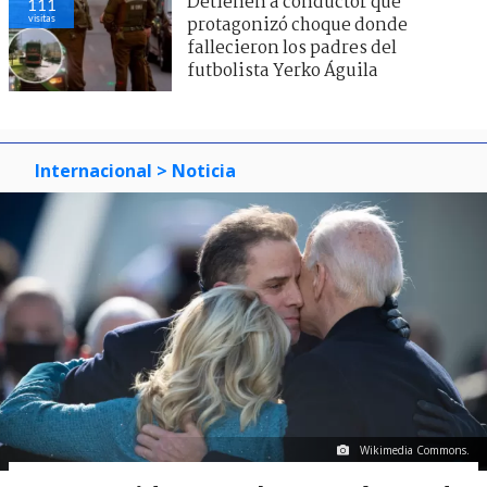
Detienen a conductor que
111
visitas
protagonizó choque donde
fallecieron los padres del
futbolista Yerko Águila
Internacional
> Noticia
Wikimedia Commons.